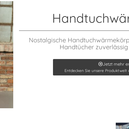
Handtuchwä
Nostalgische Handtuchwärmekörper
Handtücher zuverlässig 
Jetzt mehr e
Entdecken Sie unsere Produktwelt