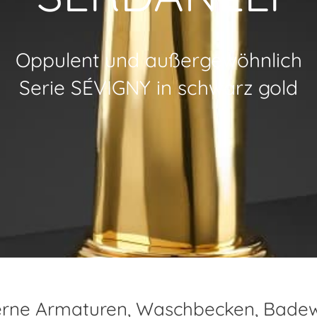
Oppulent und außergewöhnlich
Serie SÉVIGNY in schwarz gold
rne Armaturen, Waschbecken, Badew