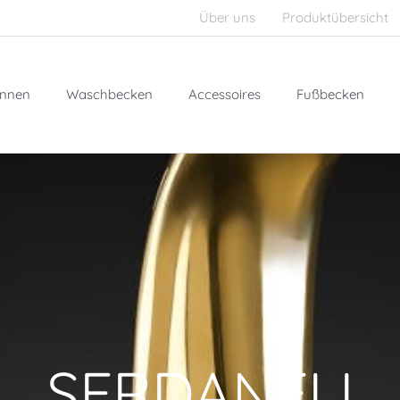
Über uns
Produktübersicht
nnen
Waschbecken
Accessoires
Fußbecken
SERDANELI