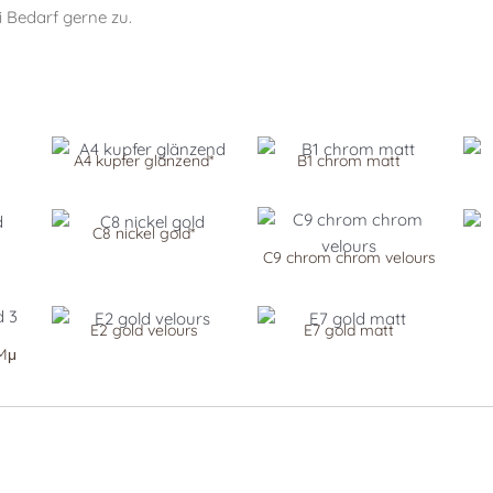
i Bedarf gerne zu.
A4 kupfer glänzend*
B1 chrom matt
C8 nickel gold*
C9 chrom chrom velours
E2 gold velours
E7 gold matt
 Mμ