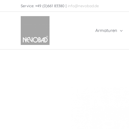
Zum
Service: +49 (0)661 83380 |
info@nevobad.de
Inhalt
springen
Armaturen