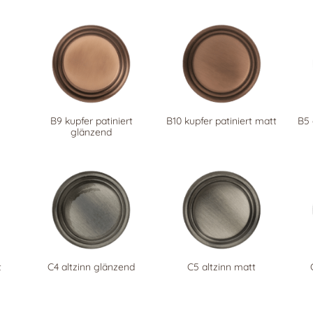
B9 kupfer patiniert
B10 kupfer patiniert matt
B5 
glänzend
t
C4 altzinn glänzend
C5 altzinn matt