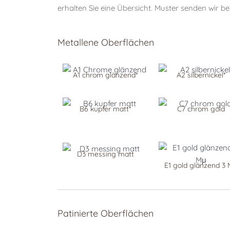
erhalten Sie eine Übersicht. Muster senden wir be
Metallene Oberflächen
A1 chrom glänzend*
A2 silbernickel*
B6 kupfer matt*
C7 chrom gold
D3 messing matt
E1 gold glänzend 3
Patinierte Oberflächen