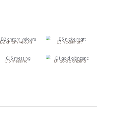
B2 chrom velours
B3 nickelmatt*
C13 messing
D1 gold glänzend