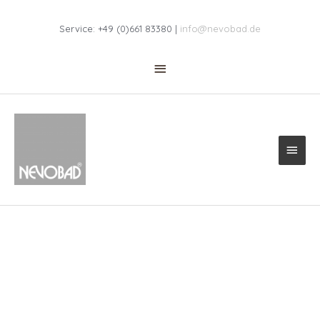
Zum
Above
Inhalt
Service: +49 (0)661 83380 |
info@nevobad.de
springen
Header
Haup