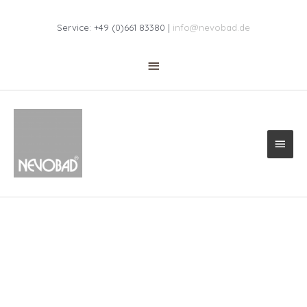
Zum
Above
Inhalt
Service: +49 (0)661 83380 |
info@nevobad.de
springen
Header
Haup