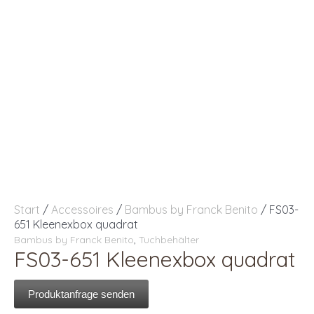
Start
/
Accessoires
/
Bambus by Franck Benito
/ FS03-
651 Kleenexbox quadrat
Bambus by Franck Benito
,
Tuchbehälter
FS03-651 Kleenexbox quadrat
Produktanfrage senden