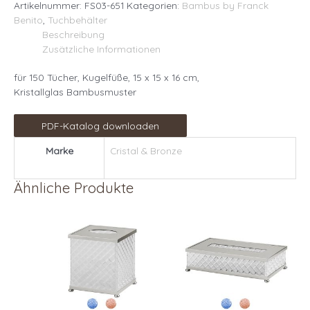
Artikelnummer:
FS03-651
Kategorien:
Bambus by Franck
Benito
,
Tuchbehälter
Beschreibung
Zusätzliche Informationen
für 150 Tücher, Kugelfüße, 15 x 15 x 16 cm,
Kristallglas Bambusmuster
PDF-Katalog downloaden
Marke
Cristal & Bronze
Ähnliche Produkte