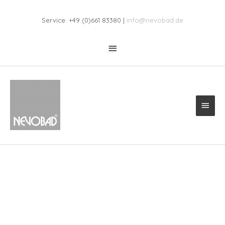
Zum
Above
Inhalt
Service: +49 (0)661 83380 |
info@nevobad.de
springen
Header
Haup