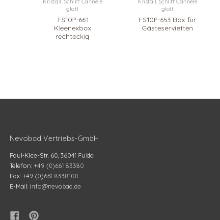
Kristall, Schliff Cannelé
Kristall, Schliff Cannelé
glatt
glatt
FS10P-661
FS10P-653 Box für
Kleenexbox
Gästeservietten
rechteckig
Nevobad Vertriebs-GmbH
Paul-Klee-Str. 60, 36041 Fulda
Telefon:
+49 (0)661 83380
Fax:
+49 (0)661 8338100
E-Mail:
info@nevobad.de