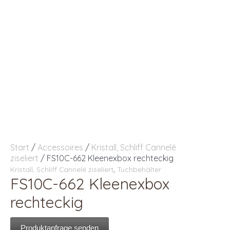
Start
/
Accessoires
/
Kristall, Schliff Cannelé
ziseliert
/ FS10C-662 Kleenexbox rechteckig
Kristall, Schliff Cannelé ziseliert
,
Tuchbehälter
FS10C-662 Kleenexbox
rechteckig
Produktanfrage senden