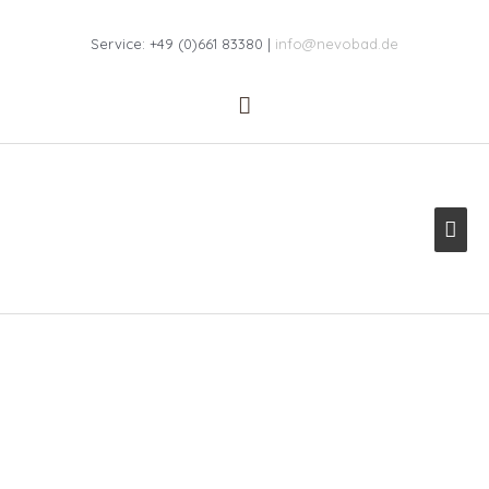
Zum
Above
Inhalt
Service: +49 (0)661 83380 |
info@nevobad.de
springen
Header
Hau