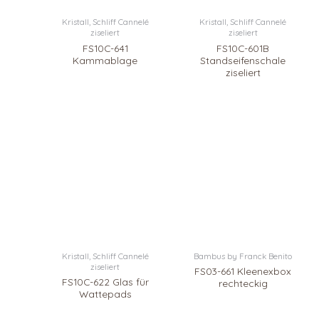
Kristall, Schliff Cannelé
Kristall, Schliff Cannelé
ziseliert
ziseliert
FS10C-641
FS10C-601B
Kammablage
Standseifenschale
ziseliert
Kristall, Schliff Cannelé
Bambus by Franck Benito
ziseliert
FS03-661 Kleenexbox
FS10C-622 Glas für
rechteckig
Wattepads