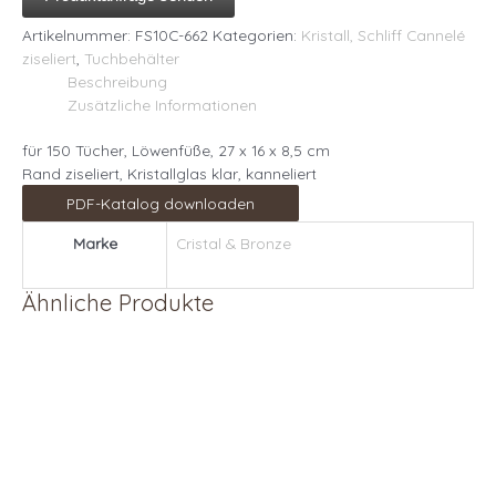
Artikelnummer:
FS10C-662
Kategorien:
Kristall, Schliff Cannelé
ziseliert
,
Tuchbehälter
Beschreibung
Zusätzliche Informationen
für 150 Tücher, Löwenfüße, 27 x 16 x 8,5 cm
Rand ziseliert, Kristallglas klar, kanneliert
PDF-Katalog downloaden
Marke
Cristal & Bronze
Ähnliche Produkte