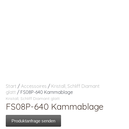
Start
/
Accessoires
/
Kristall, Schliff Diamant
glatt
/ FS08P-640 Kammablage
Kristall, Schliff Diamant glatt
FS08P-640 Kammablage
Produktanfrage senden