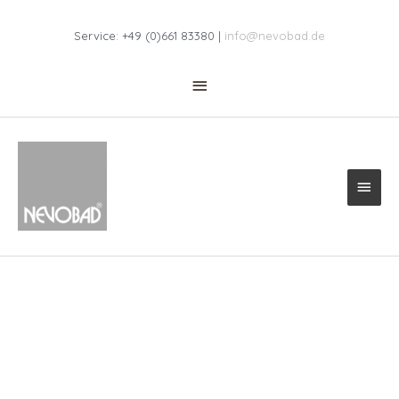
Zum
Above
Inhalt
Service: +49 (0)661 83380 |
info@nevobad.de
springen
Header
Haup