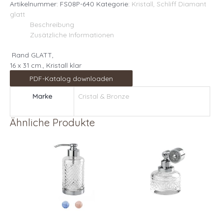
Artikelnummer:
FS08P-640
Kategorie:
Kristall, Schliff Diamant
glatt
Beschreibung
Zusätzliche Informationen
Rand GLATT,
16 x 31 cm., Kristall klar
PDF-Katalog downloaden
Marke
Cristal & Bronze
Ähnliche Produkte