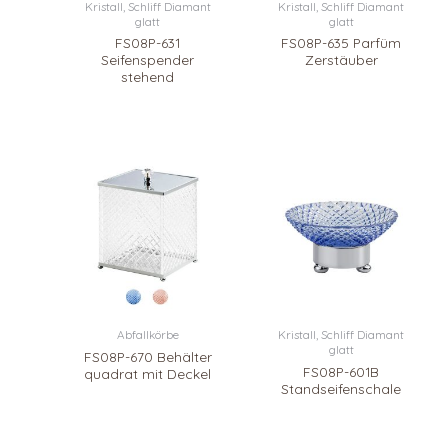
Kristall, Schliff Diamant
Kristall, Schliff Diamant
glatt
glatt
FS08P-631
FS08P-635 Parfüm
Seifenspender
Zerstäuber
stehend
Abfallkörbe
Kristall, Schliff Diamant
glatt
FS08P-670 Behälter
FS08P-601B
quadrat mit Deckel
Standseifenschale