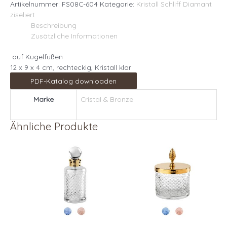
Artikelnummer:
FS08C-604
Kategorie:
Kristall Schliff Diamant
ziseliert
Beschreibung
Zusätzliche Informationen
auf Kugelfüßen
12 x 9 x 4 cm, rechteckig, Kristall klar
PDF-Katalog downloaden
Marke
Cristal & Bronze
Ähnliche Produkte