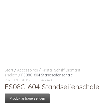
Start
/
Accessoires
/
Kristall Schliff Diamant
ziseliert
/ FS08C-604 Standseifenschale
Kristall Schliff Diamant ziseliert
FS08C-604 Standseifenschale
Produktanfrage senden