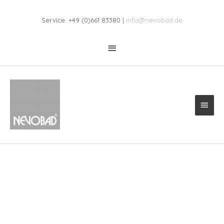
Zum
Above
Inhalt
Service: +49 (0)661 83380 |
info@nevobad.de
springen
Header
Haup