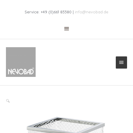
Zum
Above
Inhalt
Service: +49 (0)661 83380 |
info@nevobad.de
springen
Header
Haup
🔍