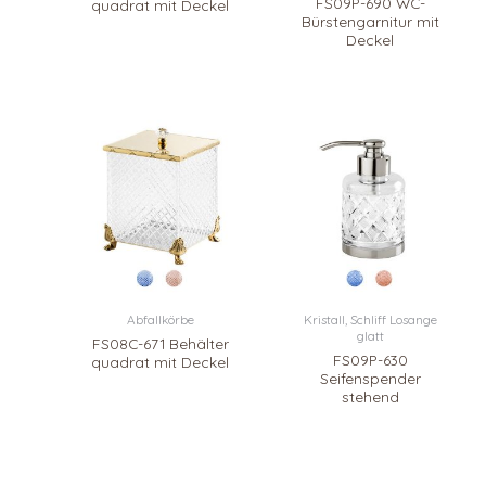
FS09P-690 WC-
quadrat mit Deckel
Bürstengarnitur mit
Deckel
Abfallkörbe
Kristall, Schliff Losange
glatt
FS08C-671 Behälter
FS09P-630
quadrat mit Deckel
Seifenspender
stehend