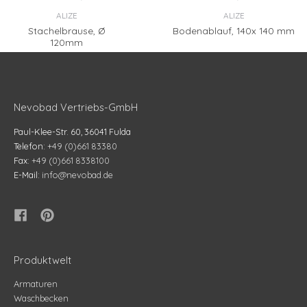
ALIZE
ALIZE
Stachelbrause, Ø
Bodenablauf, 140x 140 mm
120mm
Nevobad Vertriebs-GmbH
Paul-Klee-Str. 60, 36041 Fulda
Telefon:
+49 (0)661 83380
Fax:
+49 (0)661 8338100
E-Mail:
info@nevobad.de
Produktwelt
Armaturen
Waschbecken