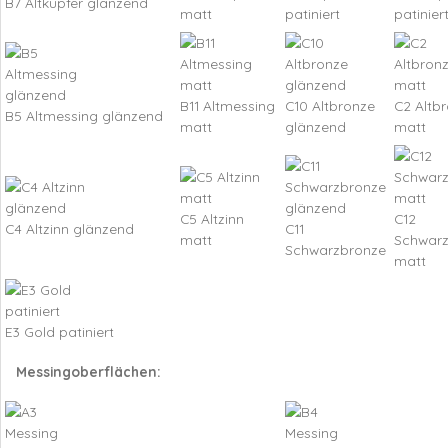
B7 Altkupfer glänzend
matt
patiniert
patinier
B11 Altmessing
C10 Altbronze
C2 Altb
B5 Altmessing glänzend
matt
glänzend
matt
C5 Altzinn
C12
C4 Altzinn glänzend
C11
matt
Schwar
Schwarzbronze
matt
E3 Gold patiniert
Messingoberflächen: