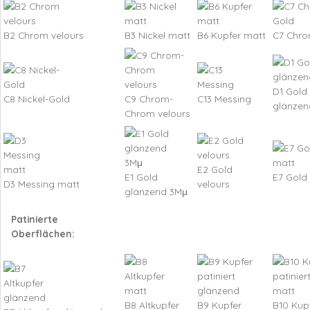
B2 Chrom velours
B3 Nickel matt
B6 Kupfer matt
C7 Chro
D1 Gold
C8 Nickel-Gold
C9 Chrom-
C13 Messing
glänzen
Chrom velours
E2 Gold
E1 Gold
E7 Gold
D3 Messing matt
velours
glänzend 3Mμ
Patinierte
Oberflächen:
B8 Altkupfer
B9 Kupfer
B10 Kup