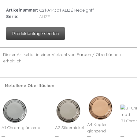
Artikelnummer:
C21-A1-1301 ALIZÉ Hebelgriff
Serie:
ALIZE
Produktanfrage senden
Dieser Artikel ist in einer Vielzahl von Farben / Oberflächen
erhältlich:
Metallene Oberflächen:
B1 Chro
A4 Kupfer
A1 Chrom glänzend
A2 Silbernickel
glänzend