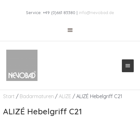
Zum
Above
Inhalt
Service: +49 (0)661 83380 |
info@nevobad.de
springen
Header
Haup
Start
/
Badarmaturen
/
ALIZE
/ ALIZÉ Hebelgriff C21
ALIZÉ Hebelgriff C21