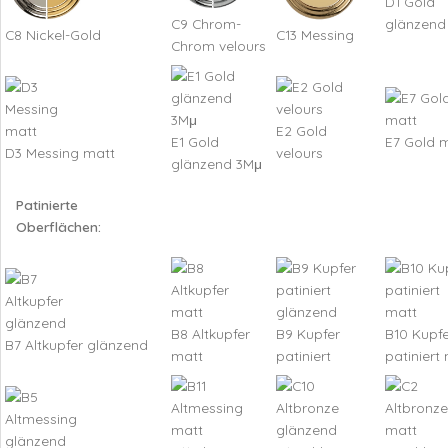
D1 Gold
C9 Chrom-
glänzend
C8 Nickel-Gold
C13 Messing
Chrom velours
E2 Gold
E1 Gold
E7 Gold 
D3 Messing matt
velours
glänzend 3Mμ
Patinierte
Oberflächen:
B8 Altkupfer
B9 Kupfer
B10 Kupfe
B7 Altkupfer glänzend
matt
patiniert
patiniert