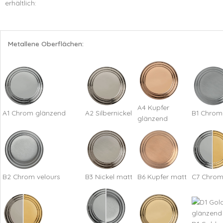
erhältlich:
Metallene Oberflächen:
A4 Kupfer
A1 Chrom glänzend
A2 Silbernickel
B1 Chrom
glänzend
B2 Chrom velours
B3 Nickel matt
B6 Kupfer matt
C7 Chrom