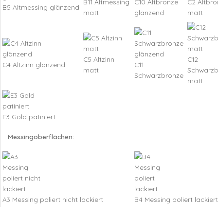
B11 Altmessing
C10 Altbronze
C2 Altbro
B5 Altmessing glänzend
matt
glänzend
matt
C5 Altzinn
C12
C4 Altzinn glänzend
C11
matt
Schwarzb
Schwarzbronze
matt
E3 Gold patiniert
Messingoberflächen:
A3 Messing poliert nicht lackiert
B4 Messing poliert lackiert