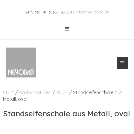
Zum
Above
Inhalt
Service: +49 (0)661 83380 |
info@nevobad.de
Header
springen
Haup
Start
/
Badarmaturen
/
ALIZE
/ Standseifenschale aus
Metall, oval
Standseifenschale aus Metall, oval