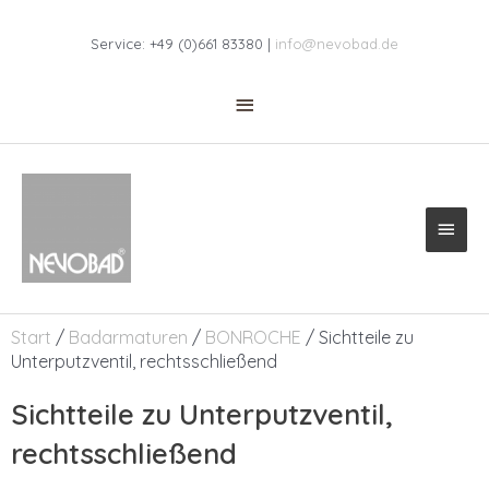
Zum
Above
Inhalt
Service: +49 (0)661 83380 |
info@nevobad.de
Header
springen
Haup
Start
/
Badarmaturen
/
BONROCHE
/ Sichtteile zu
Unterputzventil, rechtsschließend
Sichtteile zu Unterputzventil,
rechtsschließend