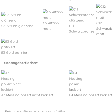
C5 Altzinn
C12
C4 Altzinn glänzend
C11
matt
Schwarzb
Schwarzbronze
matt
E3 Gold patiniert
Messingoberflächen:
A3 Messing poliert nicht lackiert
B4 Messing poliert lackiert
Entdecken Sie dazu passende Artikel: