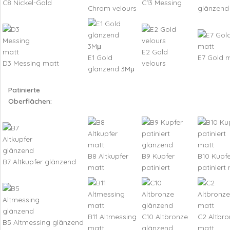
C8 Nickel-Gold
C13 Messing
Chrom velours
glänzend
E2 Gold
E1 Gold
E7 Gold 
D3 Messing matt
velours
glänzend 3Mμ
Patinierte
Oberflächen:
B8 Altkupfer
B9 Kupfer
B10 Kupfe
B7 Altkupfer glänzend
matt
patiniert
patiniert
B11 Altmessing
C10 Altbronze
C2 Altbro
B5 Altmessing glänzend
matt
glänzend
matt