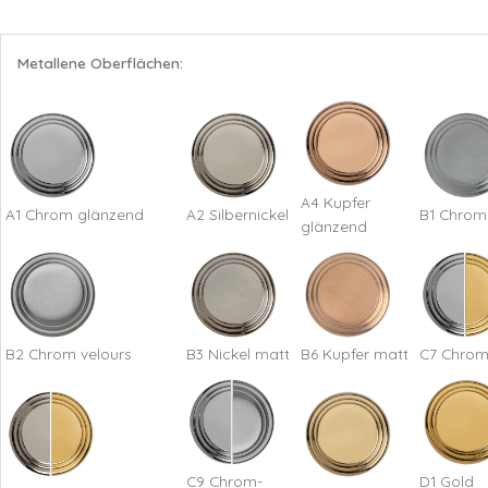
Metallene Oberflächen:
A4 Kupfer
A1 Chrom glänzend
A2 Silbernickel
B1 Chrom
glänzend
B2 Chrom velours
B3 Nickel matt
B6 Kupfer matt
C7 Chrom
C9 Chrom-
D1 Gold