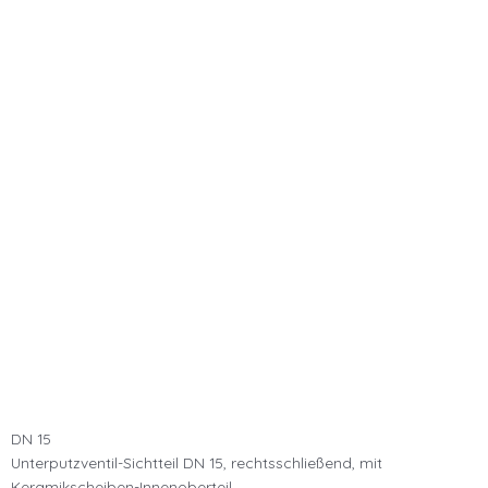
DN 15
Unterputzventil-Sichtteil DN 15, rechtsschließend, mit
Keramikscheiben-Innenoberteil,