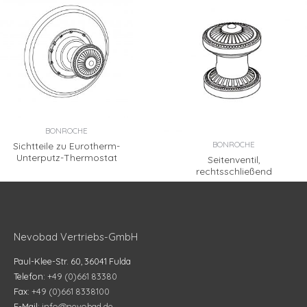
BONROCHE
BONROCHE
Sichtteile zu Eurotherm-
Unterputz-Thermostat
Seitenventil,
rechtsschließend
Nevobad Vertriebs-GmbH
Paul-Klee-Str. 60, 36041 Fulda
Telefon:
+49 (0)661 83380
Fax:
+49 (0)661 8338100
E-Mail:
info@nevobad.de