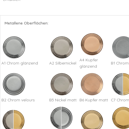
Metallene Oberflächen:
A4 Kupfer
A1 Chrom glänzend
A2 Silbernickel
B1 Chrom
glänzend
B2 Chrom velours
B3 Nickel matt
B6 Kupfer matt
C7 Chrom