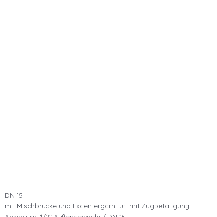
DN 15
mit Mischbrücke und Excentergarnitur mit Zugbetätigung
Anschluss: 1/2″ Außengewinde / DN 15