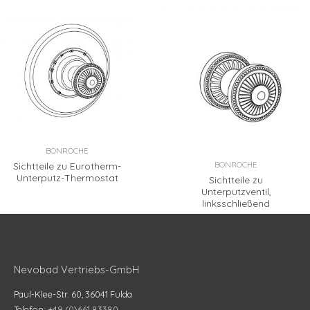
BONROCHE
BONROCHE
Sichtteile zu Eurotherm-
Unterputz-Thermostat
Sichtteile zu
Unterputzventil,
linksschließend
Nevobad Vertriebs-GmbH
Paul-Klee-Str. 60, 36041 Fulda
Telefon:
+49 (0)661 83380