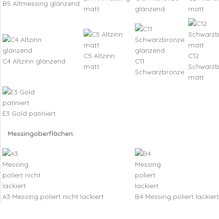
B5 Altmessing glänzend
matt
glänzend
matt
C5 Altzinn
C12
C4 Altzinn glänzend
C11
matt
Schwarzb
Schwarzbronze
matt
E3 Gold patiniert
Messingoberflächen:
A3 Messing poliert nicht lackiert
B4 Messing poliert lackiert