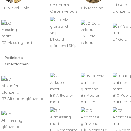
C9 Chrom-
D1 Gold
C8 Nickel-Gold
C13 Messing
Chrom velours
glänzend
E2 Gold
E1 Gold
E7 Gold 
D3 Messing matt
velours
glänzend 3Mμ
Patinierte
Oberflächen:
B8 Altkupfer
B9 Kupfer
B10 Kupfe
B7 Altkupfer glänzend
matt
patiniert
patiniert
B11 Altmessing
C10 Altbronze
C2 Altbro