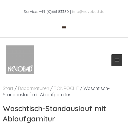
Zum
Above
Inhalt
Service: +49 (0)661 83380 |
info@nevobad.de
Header
springen
Haup
Start
/
Badarmaturen
/
BONROCHE
/ Waschtisch-
Standauslauf mit Ablaufgarnitur
Waschtisch-Standauslauf mit
Ablaufgarnitur