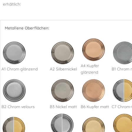
erhältlich:
Metallene Oberflächen:
A4 Kupfer
A1 Chrom glänzend
A2 Silbernickel
B1 Chrom 
glänzend
B2 Chrom velours
B3 Nickel matt
B6 Kupfer matt
C7 Chrom-