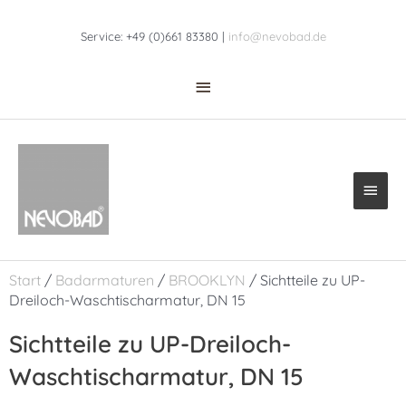
Zum
Above
Inhalt
Service: +49 (0)661 83380 |
info@nevobad.de
Header
springen
Haup
Start
/
Badarmaturen
/
BROOKLYN
/ Sichtteile zu UP-
Dreiloch-Waschtischarmatur, DN 15
Sichtteile zu UP-Dreiloch-
Waschtischarmatur, DN 15