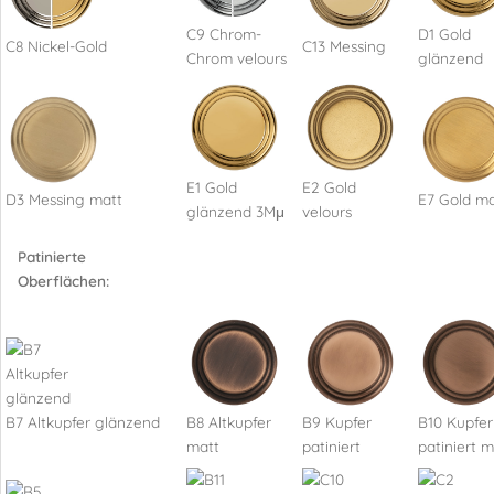
C9 Chrom-
D1 Gold
C8 Nickel-Gold
C13 Messing
Chrom velours
glänzend
E1 Gold
E2 Gold
D3 Messing matt
E7 Gold ma
glänzend 3Mμ
velours
Patinierte
Oberflächen:
B7 Altkupfer glänzend
B8 Altkupfer
B9 Kupfer
B10 Kupfer
matt
patiniert
patiniert m