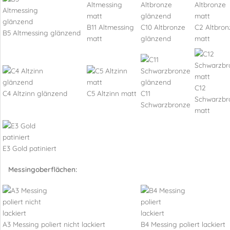
B11 Altmessing
C10 Altbronze
C2 Altbron
B5 Altmessing glänzend
matt
glänzend
matt
C12
C4 Altzinn glänzend
C5 Altzinn matt
C11
Schwarzbr
Schwarzbronze
matt
E3 Gold patiniert
Messingoberflächen:
A3 Messing poliert nicht lackiert
B4 Messing poliert lackiert