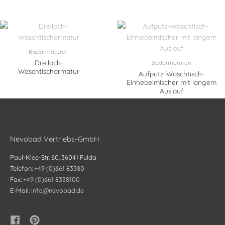
Badarmaturen
Dreiloch-
Badarmaturen
Waschtischarmatur
Aufputz-Waschtisch-
Einhebelmischer mit langem
Auslauf
Nevobad Vertriebs-GmbH
Paul-Klee-Str. 60, 36041 Fulda
Telefon:
+49 (0)661 83380
Fax:
+49 (0)661 8338100
E-Mail:
info@nevobad.de