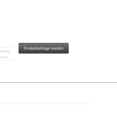
Produktanfrage senden
sique
,
warz