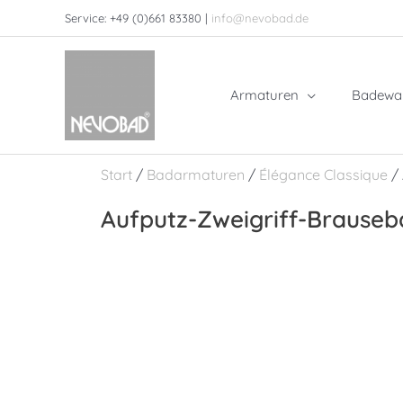
Zum
Service: +49 (0)661 83380 |
info@nevobad.de
Inhalt
springen
Armaturen
Badewa
Start
/
Badarmaturen
/
Élégance Classique
/ 
Aufputz-Zweigriff-Brauseb