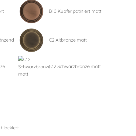
rt
B10 Kupfer patiniert matt
länzend
C2 Altbronze matt
nze
C12 Schwarzbronze matt
t lackiert