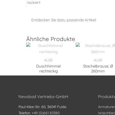
Entdecken Sie dazu passende Artikel:
Ähnliche Produkte
ALIZE
ALIZE
Duschhimmel
Stachelbrause, Ø
rechteckig
260mm
Nevobad Vertriebs-GmbH
Produktw
Paul-Klee-Str. 60, 36041 Fulda
Armature
Telefon:
+49 (0)661 83380
Waschbec