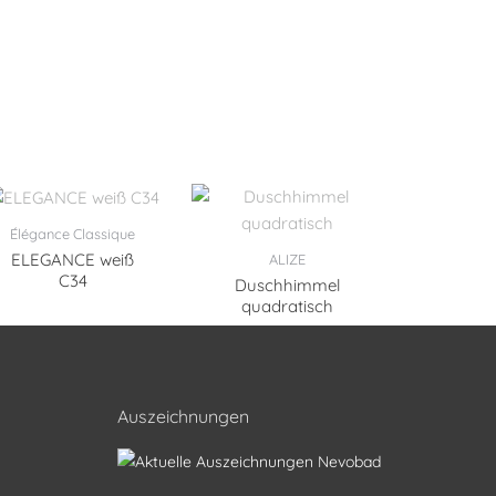
Élégance Classique
ELEGANCE weiß
ALIZE
C34
Duschhimmel
quadratisch
Auszeichnungen