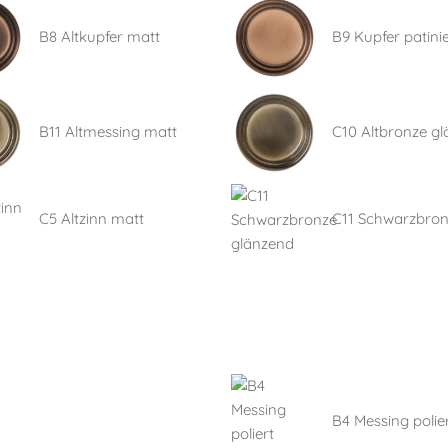
B8 Altkupfer matt
B9 Kupfer patinie
B11 Altmessing matt
C10 Altbronze g
C5 Altzinn matt
C11 Schwarzbro
B4 Messing polier