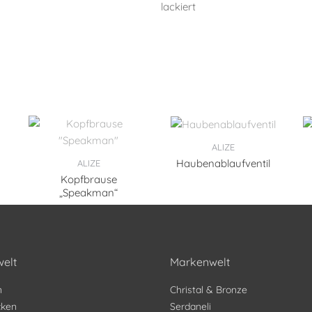
ALIZE
Haubenablaufventil
ALIZE
Kopfbrause
„Speakman“
elt
Markenwelt
n
Christal & Bronze
ken
Serdaneli