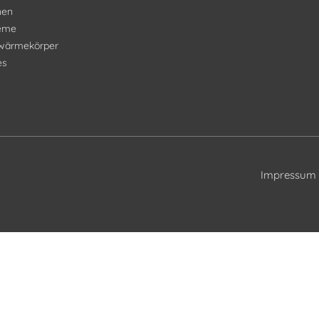
nen
teme
wärmekörper
es
Impressum