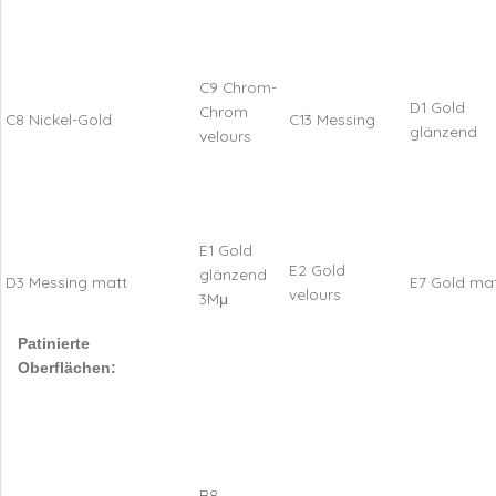
C9 Chrom-
D1 Gold
Chrom
C8 Nickel-Gold
C13 Messing
glänzend
velours
E1 Gold
E2 Gold
glänzend
D3 Messing matt
E7 Gold ma
velours
3Mμ
Patinierte
Oberflächen:
B8