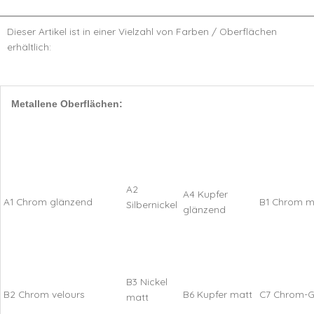
Dieser Artikel ist in einer Vielzahl von Farben / Oberflächen
erhältlich:
Metallene Oberflächen:
A2
A4 Kupfer
A1 Chrom glänzend
B1 Chrom m
Silbernickel
glänzend
B3 Nickel
B2 Chrom velours
B6 Kupfer matt
C7 Chrom-G
matt