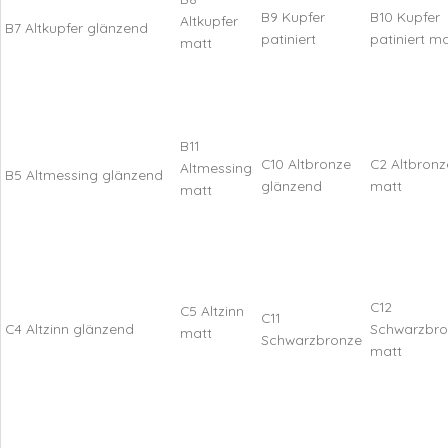
B9 Kupfer
B10 Kupfer
Altkupfer
B7 Altkupfer glänzend
patiniert
patiniert ma
matt
B11
C10 Altbronze
C2 Altbronz
Altmessing
B5 Altmessing glänzend
glänzend
matt
matt
C12
C5 Altzinn
C11
C4 Altzinn glänzend
Schwarzbro
matt
Schwarzbronze
matt