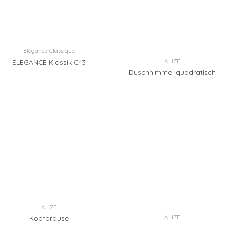
Élégance Classique
ALIZE
ELEGANCE Klassik C43
Duschhimmel quadratisch
ALIZE
ALIZE
Kopfbrause