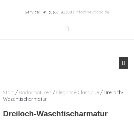
Zum
Above
Inhalt
Service: +49 (0)661 83380 |
info@nevobad.de
Header
springen
Hau
Start
/
Badarmaturen
/
Élégance Classique
/ Dreiloch-
Waschtischarmatur
Dreiloch-Waschtischarmatur