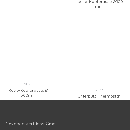
flache, Kopfbrause Ø300
mm
ALIZE
ALIZE
Retro-Kopfbrause, Ø
300mm
Unterputz-Thermostat
Nevobad Vertriebs-GmbH