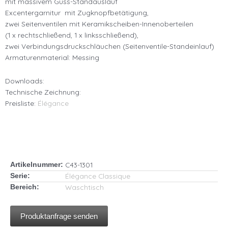
mit massivem Guss-Standauslauf
Excentergarnitur mit Zugknopfbetätigung,
zwei Seitenventilen mit Keramikscheiben-Innenoberteilen
(1 x rechtschließend, 1 x linksschließend),
zwei Verbindungsdruckschläuchen (Seitenventile-Standeinlauf)
Armaturenmaterial: Messing
Downloads:
Technische Zeichnung:
Preisliste:
Élégance
C43-1301
Artikelnummer:
Élégance Classique
Serie:
Waschtisch
Bereich:
Produktanfrage senden