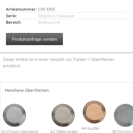
Artikelnummer:
C43-3305
Serie:
Élégance Classique
Bereich:
Badewanne
Produktanfrage senden
Dieser Artikel ist in einer Vielzahl von Farben / Oberflächen
erhältlich:
Metallene Oberflächen:
A4 Kupfer
A1 Chrom glänzend
A2 Silbernickel
B1 Chrom 