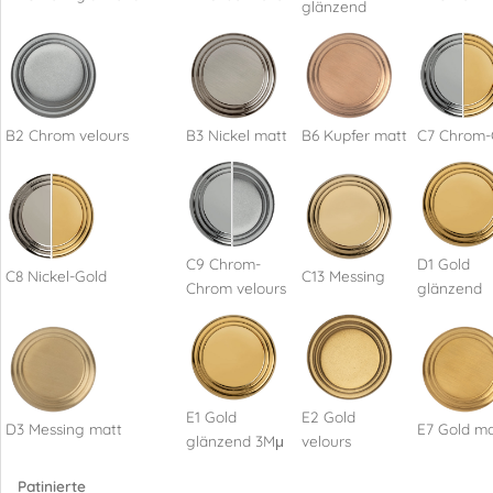
glänzend
B2 Chrom velours
B3 Nickel matt
B6 Kupfer matt
C7 Chrom-
C9 Chrom-
D1 Gold
C8 Nickel-Gold
C13 Messing
Chrom velours
glänzend
E1 Gold
E2 Gold
D3 Messing matt
E7 Gold ma
glänzend 3Mμ
velours
Patinierte