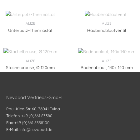
ALIZE
ALIZE
Unterputz-Thermostat
Haubenablaufventil
ALIZE
ALIZE
Stachelbrause, Ø 120mm
Bodenablauf, 140x 140 mm
Nevobad Vertriebs-GmbH
Paul-Klee-Str. 60, 36041 Fulda
Telefon:
+49 (0)661 83380
Fax:
+49 (0)661 8338100
E-Mail:
info@nevobad.de