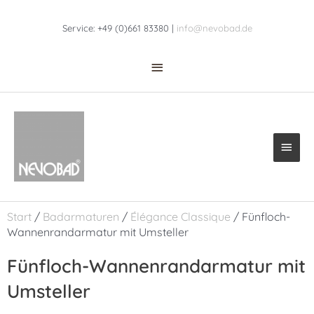
Zum
Above
Inhalt
Service: +49 (0)661 83380 |
info@nevobad.de
Header
springen
Haup
Start
/
Badarmaturen
/
Élégance Classique
/ Fünfloch-
Wannenrandarmatur mit Umsteller
Fünfloch-Wannenrandarmatur mit
Umsteller