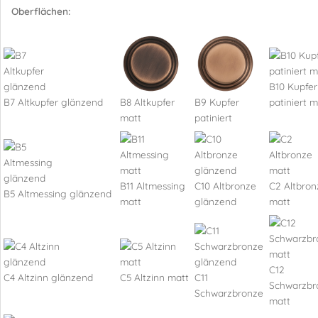
Oberflächen:
B10 Kupfer
B7 Altkupfer glänzend
B8 Altkupfer
B9 Kupfer
patiniert m
matt
patiniert
B11 Altmessing
C10 Altbronze
C2 Altbron
B5 Altmessing glänzend
matt
glänzend
matt
C12
C4 Altzinn glänzend
C5 Altzinn matt
C11
Schwarzbr
Schwarzbronze
matt