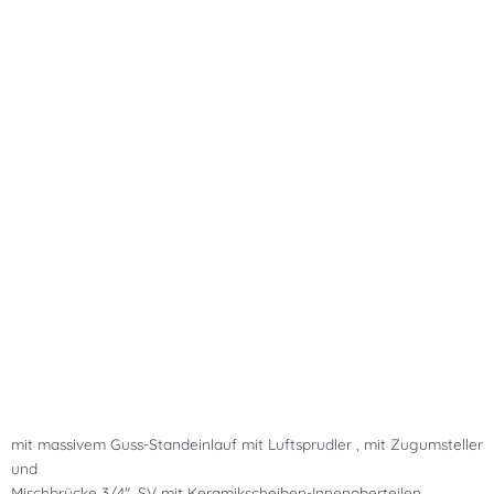
mit massivem Guss-Standeinlauf mit Luftsprudler , mit Zugumsteller
und
Mischbrücke 3/4″, SV mit Keramikscheiben-Innenoberteilen