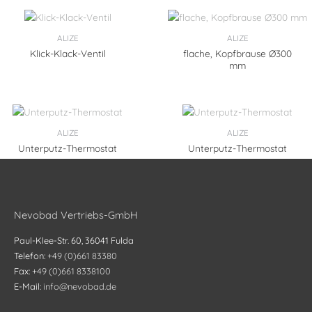
ALIZE
ALIZE
Klick-Klack-Ventil
flache, Kopfbrause Ø300
mm
ALIZE
ALIZE
Unterputz-Thermostat
Unterputz-Thermostat
Nevobad Vertriebs-GmbH
Paul-Klee-Str. 60, 36041 Fulda
Telefon:
+49 (0)661 83380
Fax:
+49 (0)661 8338100
E-Mail:
info@nevobad.de