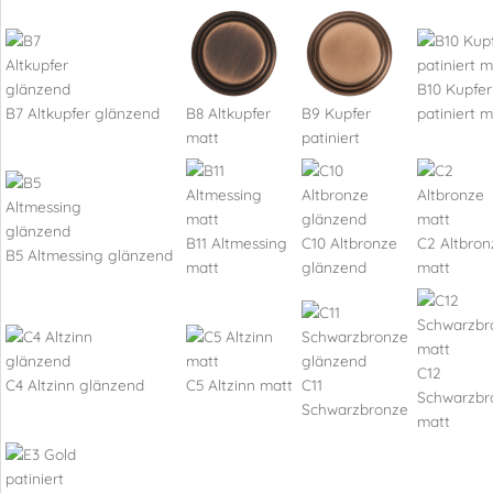
B10 Kupfer
B7 Altkupfer glänzend
B8 Altkupfer
B9 Kupfer
patiniert m
matt
patiniert
B11 Altmessing
C10 Altbronze
C2 Altbron
B5 Altmessing glänzend
matt
glänzend
matt
C12
C4 Altzinn glänzend
C5 Altzinn matt
C11
Schwarzbr
Schwarzbronze
matt