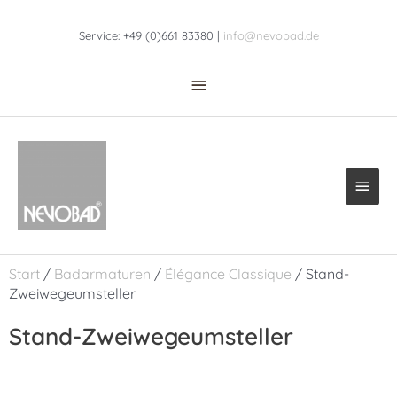
Zum
Above
Inhalt
Service: +49 (0)661 83380 |
info@nevobad.de
Header
springen
Haup
Start
/
Badarmaturen
/
Élégance Classique
/ Stand-
Zweiwegeumsteller
Stand-Zweiwegeumsteller