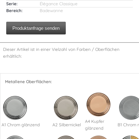
Serie:
Élégance Classique
Bereich:
Badewanne
Produktanfrage senden
Dieser Artikel ist in einer Vielzahl von Farben / Oberflächen
erhältlich:
Metallene Oberflächen:
A4 Kupfer
A1 Chrom glänzend
A2 Silbernickel
B1 Chrom 
glänzend