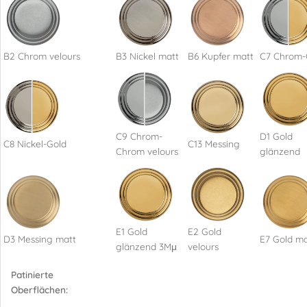
B2 Chrom velours
B3 Nickel matt
B6 Kupfer matt
C7 Chrom-
C9 Chrom-
D1 Gold
C8 Nickel-Gold
C13 Messing
Chrom velours
glänzend
E1 Gold
E2 Gold
D3 Messing matt
E7 Gold ma
glänzend 3Mμ
velours
Patinierte
Oberflächen: