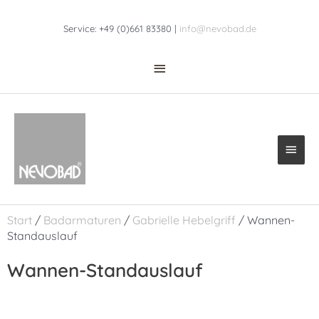
Zum
Above
Inhalt
Service: +49 (0)661 83380 |
info@nevobad.de
Header
springen
Haup
Start
/
Badarmaturen
/
Gabrielle Hebelgriff
/ Wannen-
Standauslauf
Wannen-Standauslauf