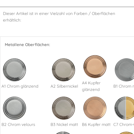
Dieser Artikel ist in einer Vielzahl von Farben / Oberflächen
erhältlich:
Metallene Oberflächen:
A4 Kupfer
A1 Chrom glänzend
A2 Silbernickel
B1 Chrom 
glänzend
B2 Chrom velours
B3 Nickel matt
B6 Kupfer matt
C7 Chrom-