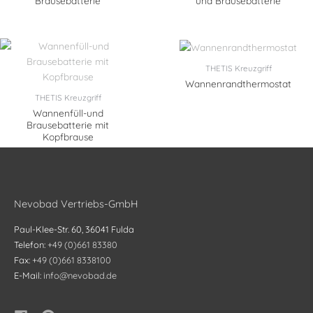
Brausebatterie
und Brausebatterie
THETIS Kreuzgriff
Wannenrandthermostat
THETIS Kreuzgriff
Wannenfüll-und
Brausebatterie mit
Kopfbrause
Nevobad Vertriebs-GmbH
Paul-Klee-Str. 60, 36041 Fulda
Telefon:
+49 (0)661 83380
Fax:
+49 (0)661 8338100
E-Mail:
info@nevobad.de