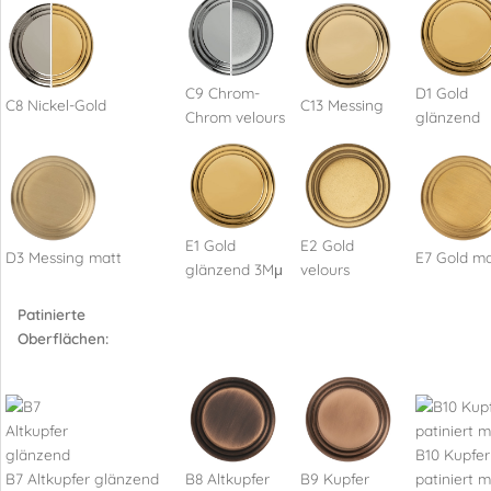
C9 Chrom-
D1 Gold
C8 Nickel-Gold
C13 Messing
Chrom velours
glänzend
E1 Gold
E2 Gold
D3 Messing matt
E7 Gold ma
glänzend 3Mμ
velours
Patinierte
Oberflächen:
B10 Kupfer
B7 Altkupfer glänzend
B8 Altkupfer
B9 Kupfer
patiniert m