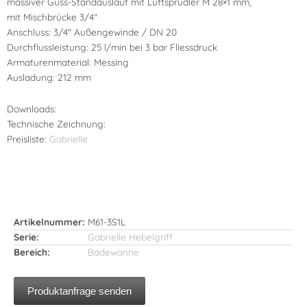
massiver Guss-Standauslauf mit Luftsprudler M 28×1 mm,
mit Mischbrücke 3/4″
Anschluss: 3/4″ Außengewinde / DN 20
Durchflussleistung: 25 l/min bei 3 bar Fliessdruck
Armaturenmaterial: Messing
Ausladung: 212 mm
Downloads:
Technische Zeichnung:
Preisliste:
Gabrielle
Artikelnummer:
M61-3S1L
Serie:
Gabrielle Hebelgriff
Bereich:
Badewanne
Produktanfrage senden