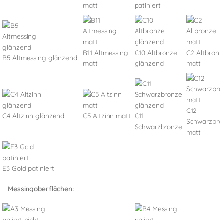
matt
patiniert
B11 Altmessing
C10 Altbronze
C2 Altbron
B5 Altmessing glänzend
matt
glänzend
matt
C12
C4 Altzinn glänzend
C5 Altzinn matt
C11
Schwarzbr
Schwarzbronze
matt
E3 Gold patiniert
Messingoberflächen: