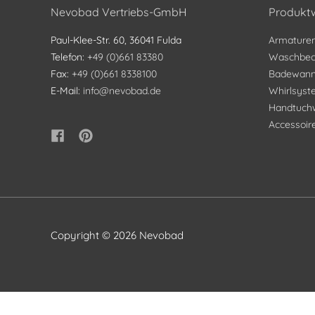
Nevobad Vertriebs-GmbH
Produktw
Paul-Klee-Str. 60, 36041 Fulda
Armature
Telefon:
+49 (0)661 83380
Waschbec
Fax:
+49 (0)661 8338100
Badewan
E-Mail:
info@nevobad.de
Whirlsys
Handtuch
Accessoir
Copyright © 2026
Nevobad