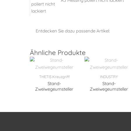
A3 Messing poliert nicht lackiert
Entdecken Sie dazu passende Artikel:
Ähnliche Produkte
THETIS Kreuzgriff
INDUSTRY
Stand-
Stand-
Zweiwegeumsteller
Zweiwegeumsteller