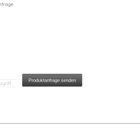
nfrage
Produktanfrage senden
zgriff