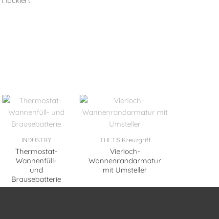
t lackiert
INDUSTRY
THETIS Kreuzgriff
Thermostat-
Vierloch-
Wannenfüll-
Wannenrandarmatur
und
mit Umsteller
Brausebatterie