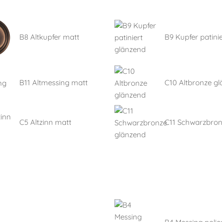
B8 Altkupfer matt
B9 Kupfer patinie
B11 Altmessing matt
C10 Altbronze g
C5 Altzinn matt
C11 Schwarzbro