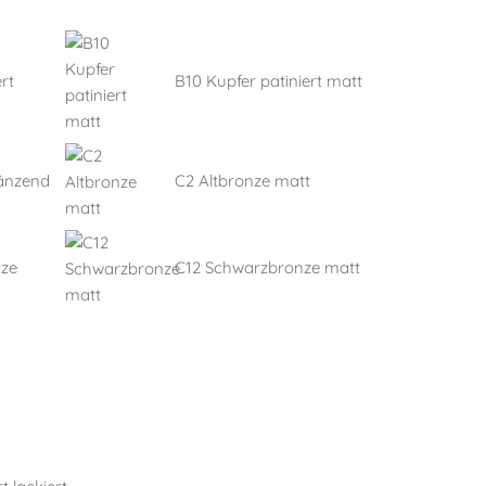
rt
B10 Kupfer patiniert matt
länzend
C2 Altbronze matt
nze
C12 Schwarzbronze matt