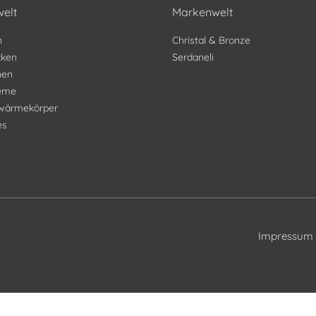
elt
Markenwelt
n
Christal & Bronze
ken
Serdaneli
nen
teme
wärmekörper
es
Impressum