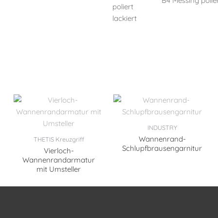
B4 Messing polier
INDUSTRY
Wannenrand-
THETIS Kreuzgriff
Schlupfbrausengarnitur
Vierloch-
Wannenrandarmatur
mit Umsteller