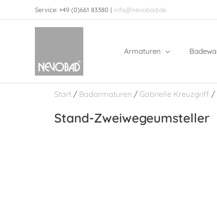
Zum
Service: +49 (0)661 83380 |
info@nevobad.de
Inhalt
springen
Armaturen
Badewa
Start
/
Badarmaturen
/
Gabrielle Kreuzgriff
/
Stand-Zweiwegeumsteller