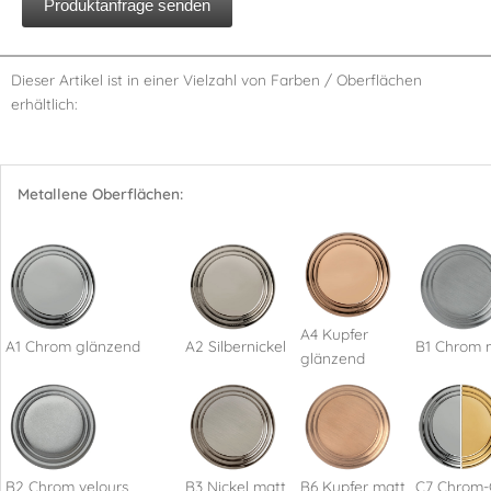
Produktanfrage senden
Dieser Artikel ist in einer Vielzahl von Farben / Oberflächen
erhältlich:
Metallene Oberflächen:
A4 Kupfer
A1 Chrom glänzend
A2 Silbernickel
B1 Chrom 
glänzend
B2 Chrom velours
B3 Nickel matt
B6 Kupfer matt
C7 Chrom-