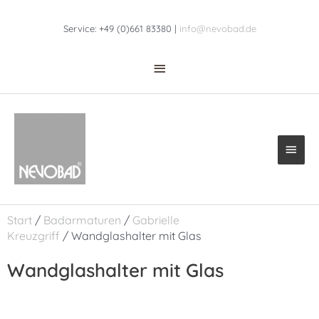
Zum
Above
Inhalt
Service: +49 (0)661 83380 |
info@nevobad.de
Header
springen
Haup
Start
/
Badarmaturen
/
Gabrielle
Kreuzgriff
/ Wandglashalter mit Glas
Wandglashalter mit Glas