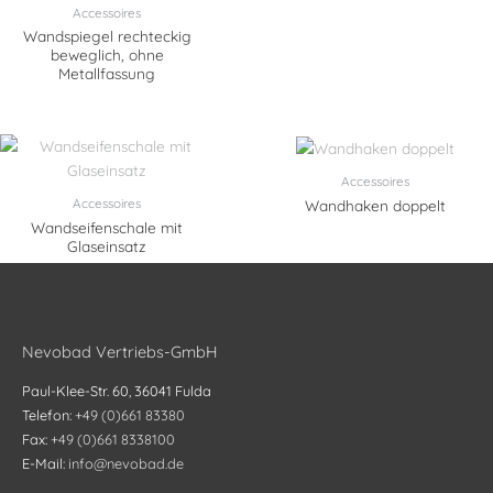
Accessoires
Wandspiegel rechteckig
beweglich, ohne
Metallfassung
Accessoires
Accessoires
Wandhaken doppelt
Wandseifenschale mit
Glaseinsatz
Nevobad Vertriebs-GmbH
Paul-Klee-Str. 60, 36041 Fulda
Telefon:
+49 (0)661 83380
Fax:
+49 (0)661 8338100
E-Mail:
info@nevobad.de