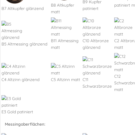
B9 Kupfer
B8 Altkupfer
patiniert m
B7 Altkupfer glänzend
patiniert
matt
B11 Altmessing
C10 Altbronze
C2 Altbron
B5 Altmessing glänzend
matt
glänzend
matt
C12
C4 Altzinn glänzend
C5 Altzinn matt
C11
Schwarzbr
Schwarzbronze
matt
E3 Gold patiniert
Messingoberflächen: