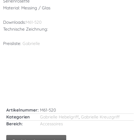
Serienrosette
Material: Messing / Glas
Downloads:
M61-520
Technische Zeichnung:
Preisliste:
Gabrielle
Artikelnummer:
M61-520
Kategorien
Gabrielle Hebelgriff
,
Gabrielle Kreuzgriff
Bereich:
Accessoires