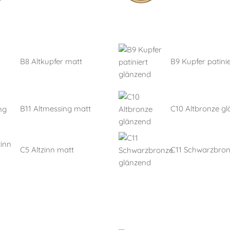
B8 Altkupfer matt
B9 Kupfer patinie
B11 Altmessing matt
C10 Altbronze g
C5 Altzinn matt
C11 Schwarzbro