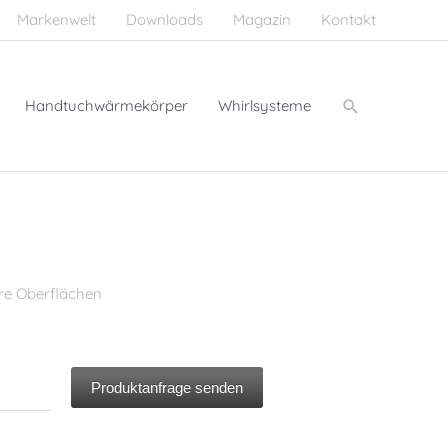
Markenwelt
Downloads
Magazin
Kontakt
Suchen
Handtuchwärmekörper
Whirlsysteme
re Oberflächen
Produktanfrage senden