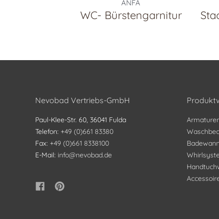
ANFA
WC- Bürstengarnitur
Sta
Nevobad Vertriebs-GmbH
Produktw
Paul-Klee-Str. 60, 36041 Fulda
Armature
Telefon:
+49 (0)661 83380
Waschbec
Fax:
+49 (0)661 8338100
Badewan
E-Mail:
info@nevobad.de
Whirlsys
Handtuch
Accessoir