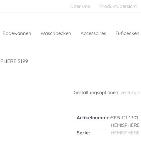
Über uns
Produktübersicht
Badewannen
Waschbecken
Accessoires
Fußbecken
SPHÈRE S199
Gestaltungsoptionen:
verfügba
Artikelnummer:
S199-D1-1301
HÉMISPHÈRE
Serie:
HÉMISPHÈRE