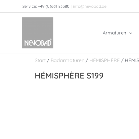
Zum
Service: +49 (0)661 83380 |
info@nevobad.de
Inhalt
springen
Armaturen
Start
/
Badarmaturen
/
HÉMISPHÈRE
/ HÉMI
HÉMISPHÈRE S199