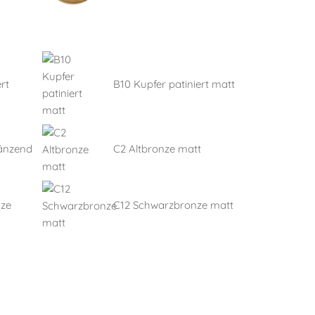
rt
B10 Kupfer patiniert matt
länzend
C2 Altbronze matt
nze
C12 Schwarzbronze matt