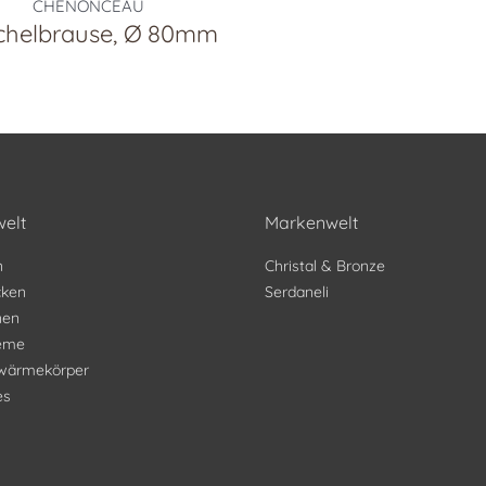
CHENONCEAU
chelbrause, Ø 80mm
elt
Markenwelt
n
Christal & Bronze
ken
Serdaneli
nen
teme
wärmekörper
es