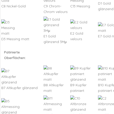
D1 Gold
C8 Nickel-Gold
C9 Chrom-
C13 Messing
glänzend
Chrom velours
E2 Gold
E1 Gold
E7 Gold 
D3 Messing matt
velours
glänzend 3Mμ
Patinierte
Oberflächen:
B8 Altkupfer
B9 Kupfer
B10 Kupfe
B7 Altkupfer glänzend
matt
patiniert
patiniert