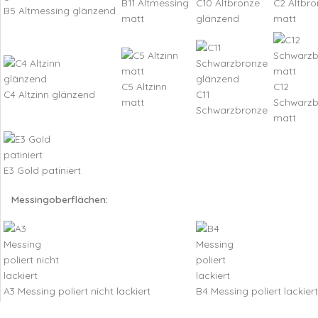
B11 Altmessing
C10 Altbronze
C2 Altbro
B5 Altmessing glänzend
matt
glänzend
matt
C5 Altzinn
C12
C4 Altzinn glänzend
C11
matt
Schwarzb
Schwarzbronze
matt
E3 Gold patiniert
Messingoberflächen:
A3 Messing poliert nicht lackiert
B4 Messing poliert lackiert