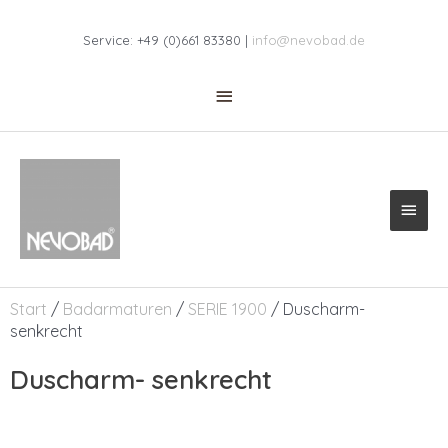
Zum
Above
Inhalt
Service: +49 (0)661 83380 |
info@nevobad.de
Header
springen
Haup
Start
/
Badarmaturen
/
SERIE 1900
/ Duscharm-
senkrecht
Duscharm- senkrecht