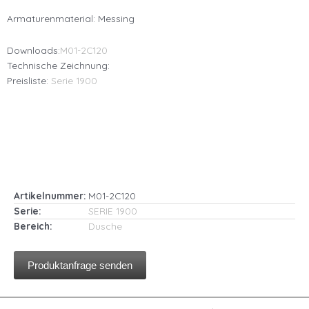
Armaturenmaterial: Messing
Downloads:
M01-2C120
Technische Zeichnung:
Preisliste:
Serie 1900
Artikelnummer:
M01-2C120
Serie:
SERIE 1900
Bereich:
Dusche
Produktanfrage senden