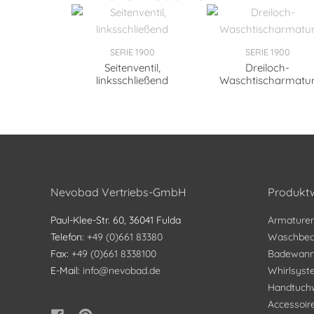
SERIE 1900
SERIE 1900
Seitenventil,
Dreiloch-
linksschließend
Waschtischarmatu
Nevobad Vertriebs-GmbH
Produktw
Paul-Klee-Str. 60, 36041 Fulda
Armature
Telefon:
+49 (0)661 83380
Waschbec
Fax:
+49 (0)661 8338100
Badewan
E-Mail:
info@nevobad.de
Whirlsys
Handtuch
Accessoir