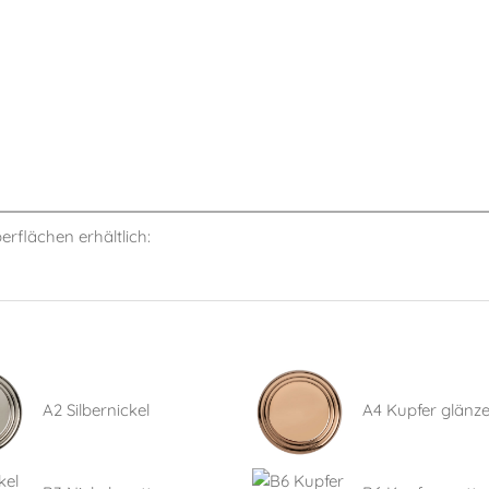
berflächen erhältlich:
A2 Silbernickel
A4 Kupfer glänz