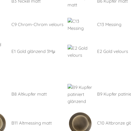
B3 Nickel matt
B6 Kupfer matt
C9 Chrom-Chrom velours
C13 Messing
E1 Gold glänzend 3Mμ
E2 Gold velours
B8 Altkupfer matt
B9 Kupfer patinie
B11 Altmessing matt
C10 Altbronze g