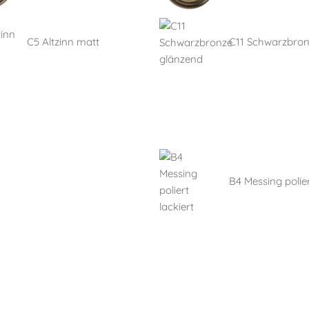
C5 Altzinn matt
C11 Schwarzbro
B4 Messing polier