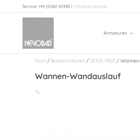
Zum
Service: +49 (0)661 83380 |
info@nevobad.de
Inhalt
springen
Armaturen
Start
/
Badarmaturen
/
SERIE 1900
/ Wannen
Wannen-Wandauslauf
🔍