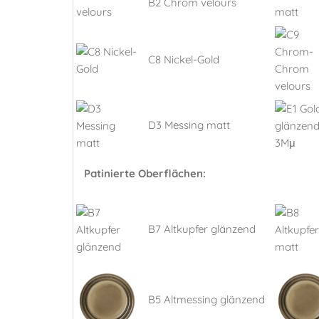
B2 Chrom velours
C8 Nickel-Gold
D3 Messing matt
Patinierte Oberflächen:
B7 Altkupfer glänzend
B5 Altmessing glänzend