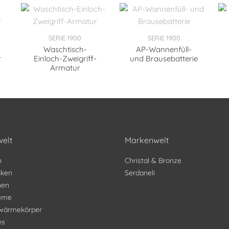
SERIE 1900
SERIE 1900
Waschtisch-
AP-Wannenfüll-
r
Einloch-Zweigriff-
und Brausebatterie
Armatur
elt
Markenwelt
n
Christal & Bronze
ken
Serdaneli
nen
teme
wärmekörper
es