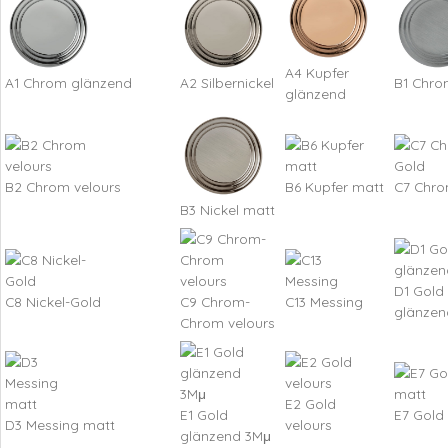
A4 Kupfer
A1 Chrom glänzend
A2 Silbernickel
B1 Chro
glänzend
B2 Chrom velours
B6 Kupfer matt
C7 Chro
B3 Nickel matt
D1 Gold
C8 Nickel-Gold
C9 Chrom-
C13 Messing
glänzen
Chrom velours
E2 Gold
E1 Gold
E7 Gold
D3 Messing matt
velours
glänzend 3Mμ