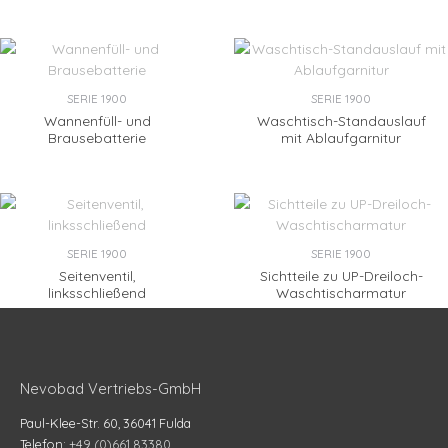
SERIE 1900
SERIE 1900
Wannenfüll- und
Waschtisch-Standauslauf
Brausebatterie
mit Ablaufgarnitur
SERIE 1900
SERIE 1900
Seitenventil,
Sichtteile zu UP-Dreiloch-
linksschließend
Waschtischarmatur
Nevobad Vertriebs-GmbH
Paul-Klee-Str. 60, 36041 Fulda
Telefon:
+49 (0)661 83380