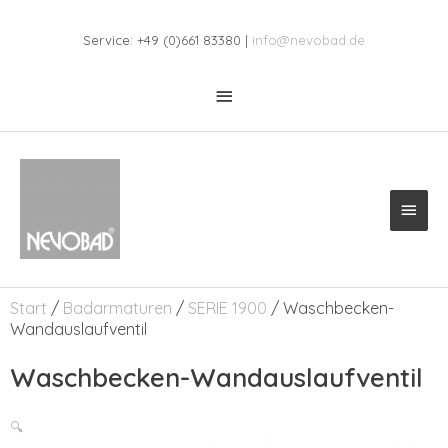
Zum
Above
Inhalt
Service: +49 (0)661 83380 |
info@nevobad.de
springen
Header
Haup
Start
/
Badarmaturen
/
SERIE 1900
/ Waschbecken-
Wandauslaufventil
Waschbecken-Wandauslaufventil
🔍