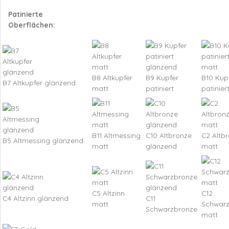
Patinierte
Oberflächen:
B8 Altkupfer
B9 Kupfer
B10 Kup
B7 Altkupfer glänzend
matt
patiniert
patinier
B11 Altmessing
C10 Altbronze
C2 Altb
B5 Altmessing glänzend
matt
glänzend
matt
C5 Altzinn
C12
C4 Altzinn glänzend
C11
matt
Schwar
Schwarzbronze
matt