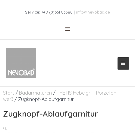
Zum
Above
Inhalt
Service: +49 (0)661 83380 |
info@nevobad.de
springen
Header
Haup
Start
/
Badarmaturen
/
THETIS Hebelgriff Porzellan
weiß
/ Zugknopf-Ablaufgarnitur
Zugknopf-Ablaufgarnitur
🔍