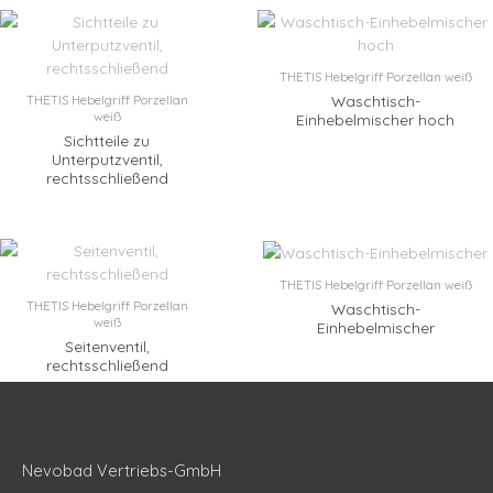
THETIS Hebelgriff Porzellan weiß
Waschtisch-
THETIS Hebelgriff Porzellan
weiß
Einhebelmischer hoch
Sichtteile zu
Unterputzventil,
rechtsschließend
THETIS Hebelgriff Porzellan weiß
THETIS Hebelgriff Porzellan
Waschtisch-
weiß
Einhebelmischer
Seitenventil,
rechtsschließend
Nevobad Vertriebs-GmbH