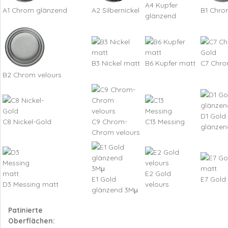
A4 Kupfer
A1 Chrom glänzend
A2 Silbernickel
B1 Chro
glänzend
B3 Nickel matt
B6 Kupfer matt
C7 Chro
B2 Chrom velours
D1 Gold
C8 Nickel-Gold
C9 Chrom-
C13 Messing
glänzen
Chrom velours
E2 Gold
E1 Gold
E7 Gold
D3 Messing matt
velours
glänzend 3Mμ
Patinierte
Oberflächen: