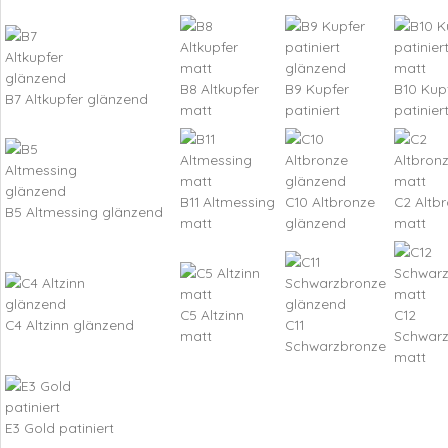
B8 Altkupfer
B9 Kupfer
B10 Kup
B7 Altkupfer glänzend
matt
patiniert
patinier
B11 Altmessing
C10 Altbronze
C2 Altb
B5 Altmessing glänzend
matt
glänzend
matt
C5 Altzinn
C12
C4 Altzinn glänzend
C11
matt
Schwar
Schwarzbronze
matt
E3 Gold patiniert