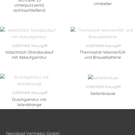
Umsteller
Unterputzventil,
rechtsschließend
JOSEPHINE Kreuzgriff
JOSEPHINE Kreuzgriff
Waschtisch-Standauslauf
Thermostat-Wannenfüll-
mit Ablaufgarnitur
und Brausebatterie
JOSEPHINE Kreuzgriff
JOSEPHINE Kreuzgriff
Seitenbrause
Duschgarnitur mit
Wandstange
Nevobad Vertriebs-GmbH