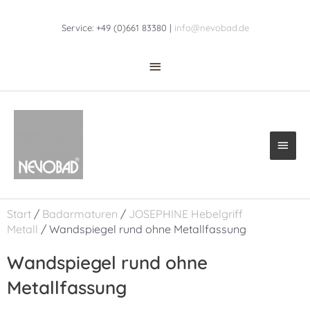
Zum
Above
Inhalt
Service: +49 (0)661 83380 |
info@nevobad.de
Header
springen
Haup
Start
/
Badarmaturen
/
JOSEPHINE Hebelgriff
Metall
/ Wandspiegel rund ohne Metallfassung
Wandspiegel rund ohne
Metallfassung