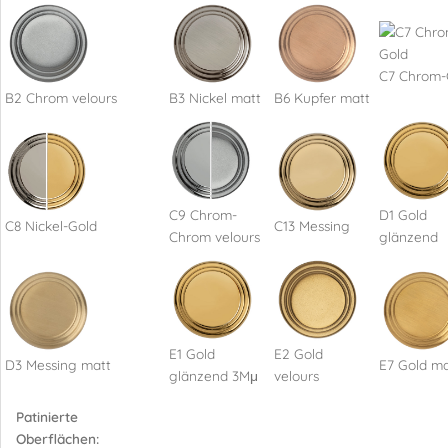
C7 Chrom-
B2 Chrom velours
B3 Nickel matt
B6 Kupfer matt
C9 Chrom-
D1 Gold
C8 Nickel-Gold
C13 Messing
Chrom velours
glänzend
E1 Gold
E2 Gold
D3 Messing matt
E7 Gold ma
glänzend 3Mμ
velours
Patinierte
Oberflächen: