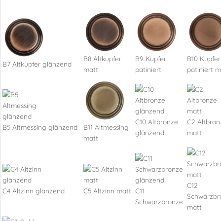
B8 Altkupfer
B9 Kupfer
B10 Kupfer
B7 Altkupfer glänzend
matt
patiniert
patiniert m
C10 Altbronze
C2 Altbron
B5 Altmessing glänzend
B11 Altmessing
glänzend
matt
matt
C12
C4 Altzinn glänzend
C5 Altzinn matt
C11
Schwarzbr
Schwarzbronze
matt