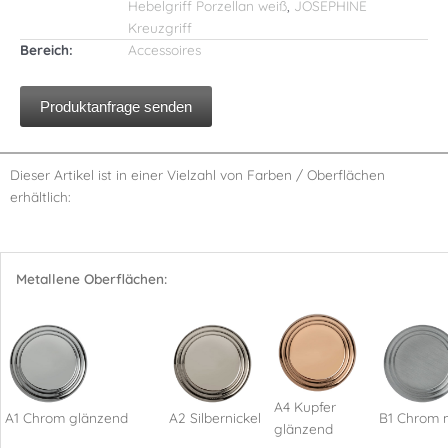
Hebelgriff Porzellan weiß
,
JOSEPHINE
Kreuzgriff
Bereich:
Accessoires
Produktanfrage senden
Dieser Artikel ist in einer Vielzahl von Farben / Oberflächen
erhältlich:
Metallene Oberflächen:
A4 Kupfer
A1 Chrom glänzend
A2 Silbernickel
B1 Chrom 
glänzend