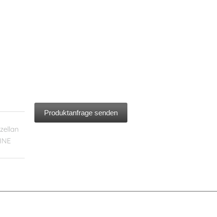
Produktanfrage senden
zellan
INE