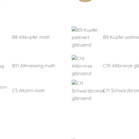
B8 Altkupfer matt
B9 Kupfer patinie
B11 Altmessing matt
C10 Altbronze g
C5 Altzinn matt
C11 Schwarzbro