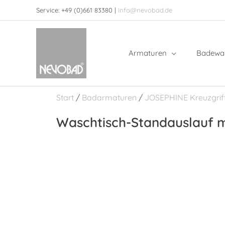
Zum
Service: +49 (0)661 83380 |
info@nevobad.de
Inhalt
springen
Armaturen
Badewa
Start
/
Badarmaturen
/
JOSEPHINE Kreuzgrif
Waschtisch-Standauslauf m