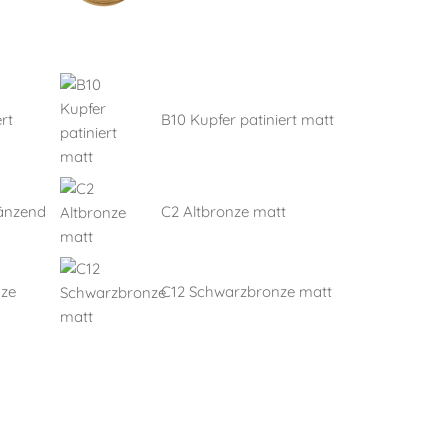
rt
B10 Kupfer patiniert matt
länzend
C2 Altbronze matt
nze
C12 Schwarzbronze matt