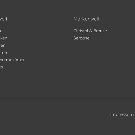
elt
Markenwelt
n
Christal & Bronze
ken
Serdaneli
nen
teme
wärmekörper
es
Impressum