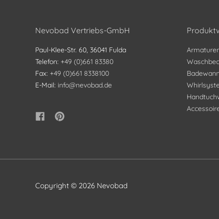
Nevobad Vertriebs-GmbH
Produktw
Paul-Klee-Str. 60, 36041 Fulda
Armature
Telefon:
+49 (0)661 83380
Waschbec
Fax:
+49 (0)661 8338100
Badewan
E-Mail:
info@nevobad.de
Whirlsys
Handtuch
Accessoir
Copyright © 2026
Nevobad