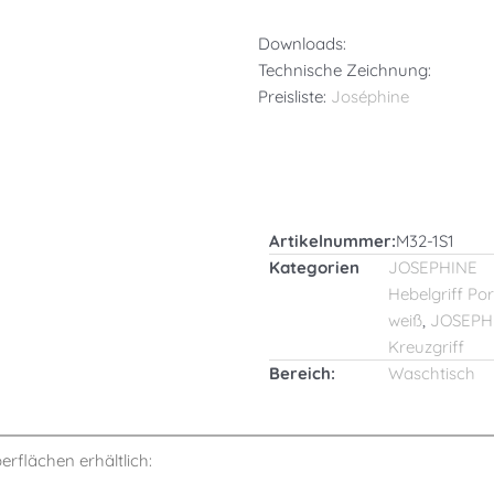
Downloads:
Technische Zeichnung:
Preisliste:
Joséphine
Artikelnummer:
M32-1S1
Kategorien
JOSEPHINE
Hebelgriff Por
weiß
,
JOSEPH
Kreuzgriff
Bereich:
Waschtisch
berflächen erhältlich: