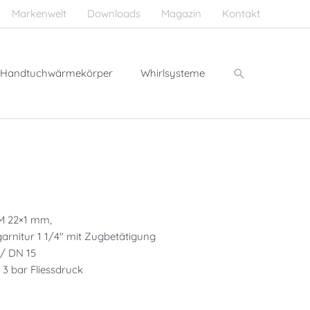
Markenwelt
Downloads
Magazin
Kontakt
Suchen
Handtuchwärmekörper
Whirlsysteme
 M 22×1 mm,
arnitur 1 1/4″ mit Zugbetätigung
 / DN 15
 3 bar Fliessdruck