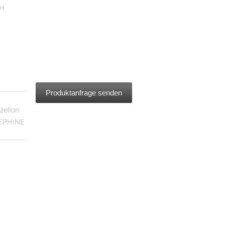
8H
Produktanfrage senden
zellan
EPHINE