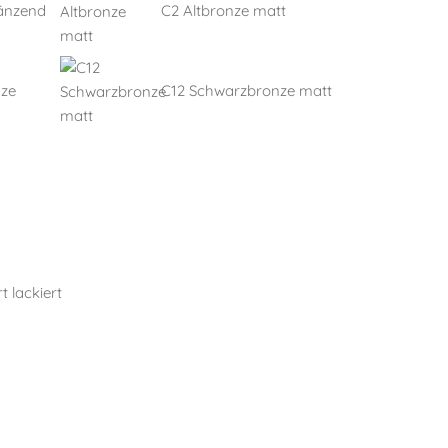
länzend
C2 Altbronze matt
nze
C12 Schwarzbronze matt
t lackiert