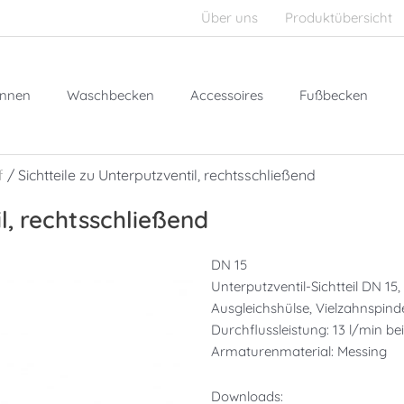
Über uns
Produktübersicht
nnen
Waschbecken
Accessoires
Fußbecken
f
/ Sichtteile zu Unterputzventil, rechtsschließend
il, rechtsschließend
DN 15
Unterputzventil-Sichtteil DN 15
Ausgleichshülse, Vielzahnspind
Durchflussleistung: 13 l/min bei
Armaturenmaterial: Messing
Downloads: