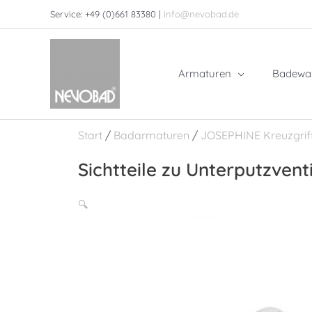
Zum
Service: +49 (0)661 83380 |
info@nevobad.de
Inhalt
springen
Armaturen
Badewa
Start
/
Badarmaturen
/
JOSEPHINE Kreuzgrif
Sichtteile zu Unterputzvent
🔍