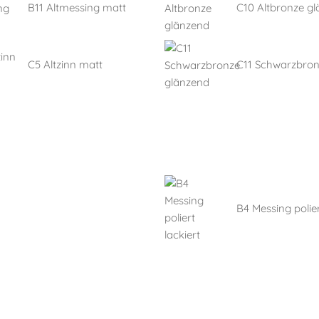
B11 Altmessing matt
C10 Altbronze g
C5 Altzinn matt
C11 Schwarzbro
B4 Messing polier