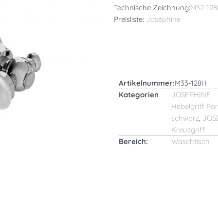
Technische Zeichnung:
M32-12
Preisliste:
Joséphine
Artikelnummer:
M33-128H
Kategorien
JOSEPHINE
Hebelgriff Por
schwarz
,
JOS
Kreuzgriff
Bereich:
Waschtisch