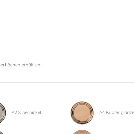
berflächen erhältlich:
A2 Silbernickel
A4 Kupfer glänz