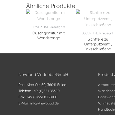
Ähnliche Produkte
JOSEPHINE Kreuzgriff
Duschgarnitur mit
JOSEPHINE Kreuzgriff
Wandstange
Sichtteile zu
Unterputzventil,
linksschließend
Nevobad Vertriebs-GmbH
Produktw
Paul-Klee-Str. 60, 36041 Fulda
Armature
Telefon:
+49 (0)661 83380
Waschbec
Fax:
+49 (0)661 8338100
Badewan
E-Mail:
info@nevobad.de
Whirlsys
Handtuch