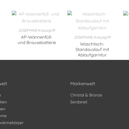
JOSEPHINE Kreuzgriff
AP-Wannenfüll-
JOSEPHINE Kreuzgriff
und Brausebatterie
Waschtisch-
Standauslauf mit
Ablaufgarnitur
elt
Markenwelt
n
Christal & Bronze
ken
Serdaneli
nen
teme
wärmekörper