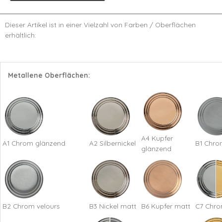
Dieser Artikel ist in einer Vielzahl von Farben / Oberflächen
erhältlich:
Metallene Oberflächen:
A4 Kupfer
A1 Chrom glänzend
A2 Silbernickel
B1 Chro
glänzend
B2 Chrom velours
B3 Nickel matt
B6 Kupfer matt
C7 Chro