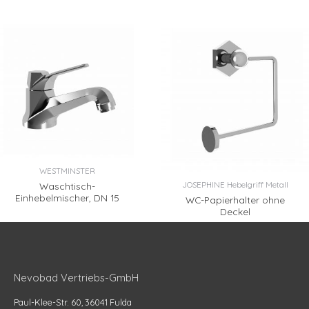
WESTMINSTER
JOSEPHINE Hebelgriff Metall
Waschtisch-
Einhebelmischer, DN 15
WC-Papierhalter ohne
Deckel
Nevobad Vertriebs-GmbH
Paul-Klee-Str. 60, 36041 Fulda