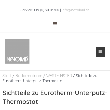
Zum
Above
Inhalt
Service: +49 (0)661 83380 |
info@nevobad.de
springen
Header
Haup
Start
/
Badarmaturen
/
WESTMINSTER
/ Sichtteile zu
Eurotherm-Unterputz-Thermostat
Sichtteile zu Eurotherm-Unterputz-
Thermostat