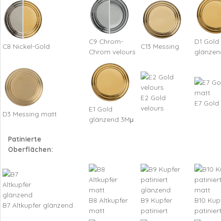
C9 Chrom-
D1 Gold
C8 Nickel-Gold
C13 Messing
Chrom velours
glänzen
E2 Gold
E7 Gold
velours
E1 Gold
D3 Messing matt
glänzend 3Mμ
Patinierte
Oberflächen:
B8 Altkupfer
B9 Kupfer
B10 Kup
B7 Altkupfer glänzend
matt
patiniert
patinier