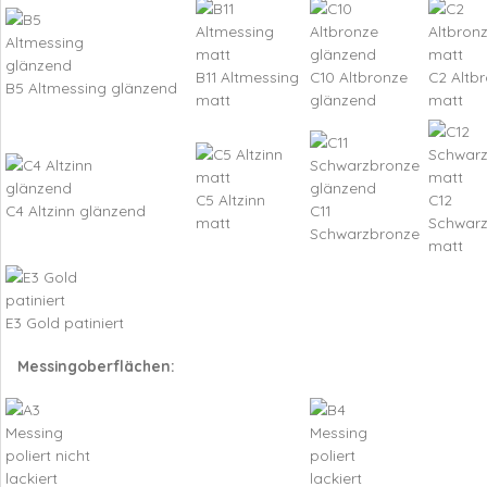
B11 Altmessing
C10 Altbronze
C2 Altb
B5 Altmessing glänzend
matt
glänzend
matt
C5 Altzinn
C12
C4 Altzinn glänzend
C11
matt
Schwar
Schwarzbronze
matt
E3 Gold patiniert
Messingoberflächen: