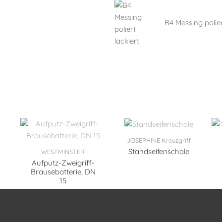
B4 Messing polier
JOSEPHINE Kreuzgriff
Standseifenschale
WESTMINSTER
Aufputz-Zweigriff-
Brausebatterie, DN
15