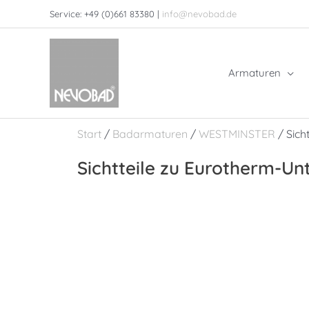
Zum
Service: +49 (0)661 83380 |
info@nevobad.de
Inhalt
springen
Armaturen
Start
/
Badarmaturen
/
WESTMINSTER
/ Sich
Sichtteile zu Eurotherm-U