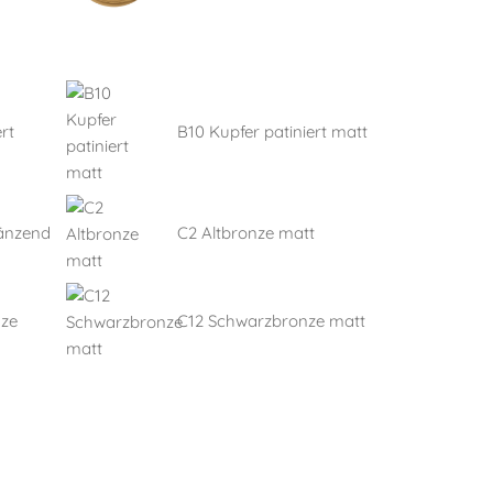
rt
B10 Kupfer patiniert matt
länzend
C2 Altbronze matt
nze
C12 Schwarzbronze matt