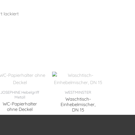
t lackiert
JOSEPHINE Hebelgriff
WESTMINSTER
Metall
Waschtisch-
WC-Papierhalter
Einhebelmischer,
ohne Deckel
DN 15