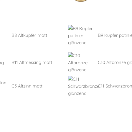
B8 Altkupfer matt
B9 Kupfer patinie
B11 Altmessing matt
C10 Altbronze g
C5 Altzinn matt
C11 Schwarzbro