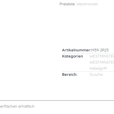
Preisliste:
Westminster
Artikelnummer:
M39-2R23
Kategorien
WESTMINSTE
WESTMINSTE
Hebelgriff
Bereich:
Dusche
berflächen erhältlich: