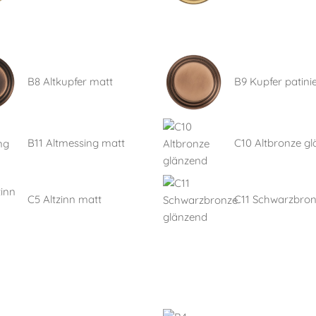
B8 Altkupfer matt
B9 Kupfer patinie
B11 Altmessing matt
C10 Altbronze g
C5 Altzinn matt
C11 Schwarzbro