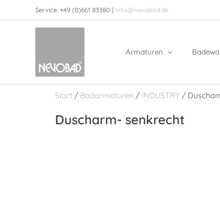
Zum
Service: +49 (0)661 83380 |
info@nevobad.de
Inhalt
springen
Armaturen
Badewa
Start
/
Badarmaturen
/
INDUSTRY
/ Duschar
Duscharm- senkrecht