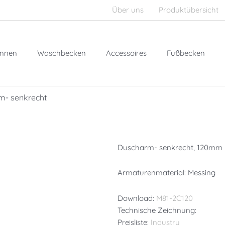
Über uns
Produktübersicht
nnen
Waschbecken
Accessoires
Fußbecken
m- senkrecht
Duscharm- senkrecht, 120mm
Armaturenmaterial: Messing
Download:
M81-2C120
Technische Zeichnung:
Preisliste:
Industry