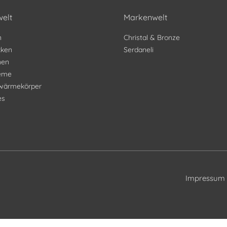
elt
Markenwelt
n
Christal & Bronze
ken
Serdaneli
nen
teme
wärmekörper
es
Impressum