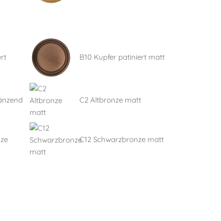
rt
B10 Kupfer patiniert matt
länzend
C2 Altbronze matt
nze
C12 Schwarzbronze matt