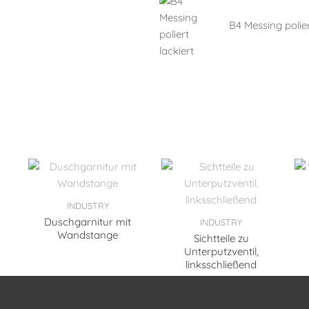
B4 Messing polier
INDUSTRY
Duschgarnitur mit
INDUSTRY
Wandstange
Sichtteile zu
Unterputzventil,
linksschließend