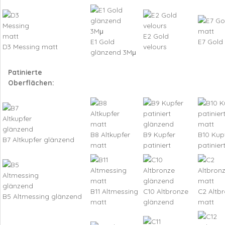
E2 Gold
E1 Gold
E7 Gold
D3 Messing matt
velours
glänzend 3Mμ
Patinierte
Oberflächen:
B8 Altkupfer
B9 Kupfer
B10 Kup
B7 Altkupfer glänzend
matt
patiniert
patinier
B11 Altmessing
C10 Altbronze
C2 Altb
B5 Altmessing glänzend
matt
glänzend
matt