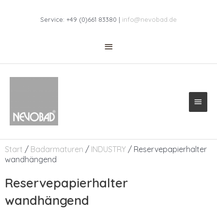
Zum
Above
Inhalt
Service: +49 (0)661 83380 |
info@nevobad.de
springen
Header
Haup
Start
/
Badarmaturen
/
INDUSTRY
/ Reservepapierhalter
wandhängend
Reservepapierhalter
wandhängend