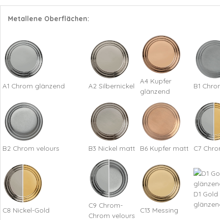
Metallene Oberflächen:
A4 Kupfer
A1 Chrom glänzend
A2 Silbernickel
B1 Chro
glänzend
B2 Chrom velours
B3 Nickel matt
B6 Kupfer matt
C7 Chro
D1 Gold
glänzen
C9 Chrom-
C8 Nickel-Gold
C13 Messing
Chrom velours