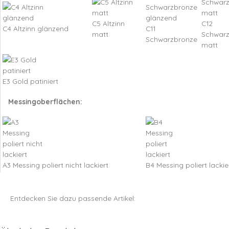
C5 Altzinn
C12
C4 Altzinn glänzend
C11
matt
Schwar
Schwarzbronze
matt
E3 Gold patiniert
Messingoberflächen:
A3 Messing poliert nicht lackiert
B4 Messing poliert lackie
Entdecken Sie dazu passende Artikel: