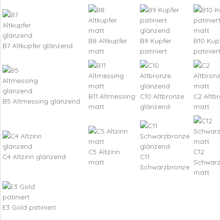
B8 Altkupfer
B9 Kupfer
B10 Kup
B7 Altkupfer glänzend
matt
patiniert
patinier
B11 Altmessing
C10 Altbronze
C2 Altb
B5 Altmessing glänzend
matt
glänzend
matt
C5 Altzinn
C12
C4 Altzinn glänzend
C11
matt
Schwar
Schwarzbronze
matt
E3 Gold patiniert