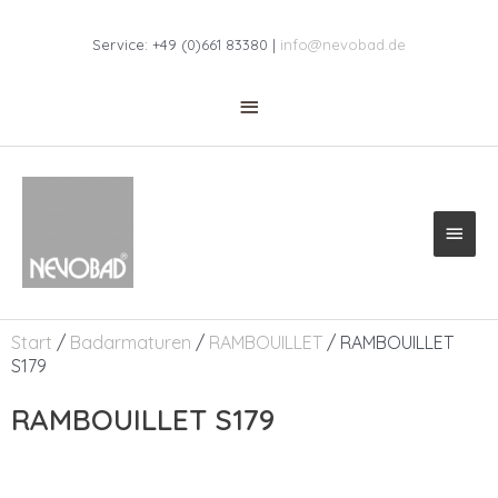
Zum
Above
Inhalt
Service: +49 (0)661 83380 |
info@nevobad.de
springen
Header
Haup
Start
/
Badarmaturen
/
RAMBOUILLET
/ RAMBOUILLET
S179
RAMBOUILLET S179