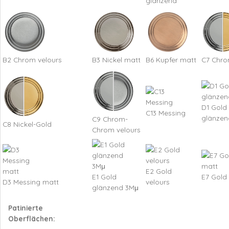
glänzend
B2 Chrom velours
B3 Nickel matt
B6 Kupfer matt
C7 Chro
D1 Gold
C13 Messing
glänzen
C9 Chrom-
C8 Nickel-Gold
Chrom velours
E2 Gold
E1 Gold
E7 Gold
D3 Messing matt
velours
glänzend 3Mμ
Patinierte
Oberflächen: