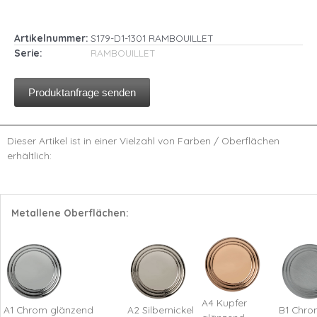
Artikelnummer:
S179-D1-1301 RAMBOUILLET
Serie:
RAMBOUILLET
Produktanfrage senden
Dieser Artikel ist in einer Vielzahl von Farben / Oberflächen
erhältlich:
Metallene Oberflächen:
A4 Kupfer
A1 Chrom glänzend
A2 Silbernickel
B1 Chro