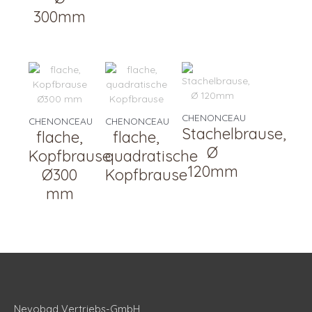
300mm
CHENONCEAU
CHENONCEAU
CHENONCEAU
Stachelbrause,
flache,
flache,
Ø
Kopfbrause
quadratische
120mm
Ø300
Kopfbrause
mm
Nevobad Vertriebs-GmbH