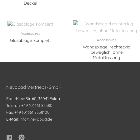
Deckel
Accessoires
Accessoires
Glasablage komplett
Wandspiegel rechteckig
beweglich, ohne
Metallfassung
Nevobad Vertriebs-GmbH
Paul-Klee-Str. 60, 36041 Fulda
Telefon:
+49 (0)661 83380
Fax:
+49 (0)661 8338100
E-Mail:
info@nevobad.de