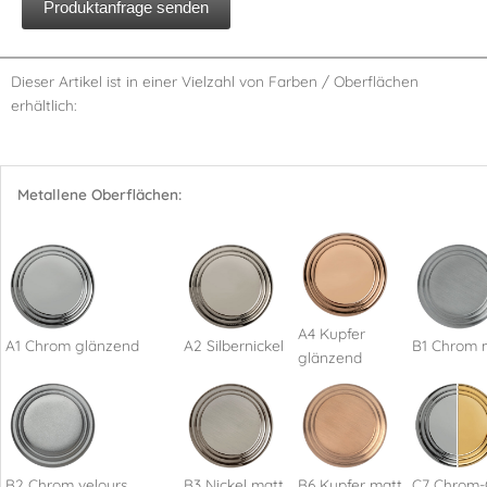
Produktanfrage senden
Dieser Artikel ist in einer Vielzahl von Farben / Oberflächen
erhältlich:
Metallene Oberflächen:
A4 Kupfer
A1 Chrom glänzend
A2 Silbernickel
B1 Chrom 
glänzend
B2 Chrom velours
B3 Nickel matt
B6 Kupfer matt
C7 Chrom-