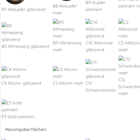
B9 Kupfer
B8 Altkupfer
patiniert m
B7 Altkupfer glänzend
patiniert
matt
B11 Altmessing
C10 Altbronze
C2 Altbron
B5 Altmessing glänzend
matt
glänzend
matt
C12
C4 Altzinn glänzend
C5 Altzinn matt
C11
Schwarzbr
Schwarzbronze
matt
E3 Gold patiniert
Messingoberflächen: