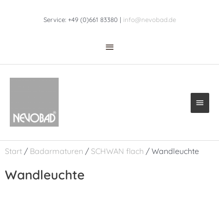
Zum
Above
Inhalt
Service: +49 (0)661 83380 |
info@nevobad.de
Header
springen
Haup
Start
/
Badarmaturen
/
SCHWAN flach
/ Wandleuchte
Wandleuchte