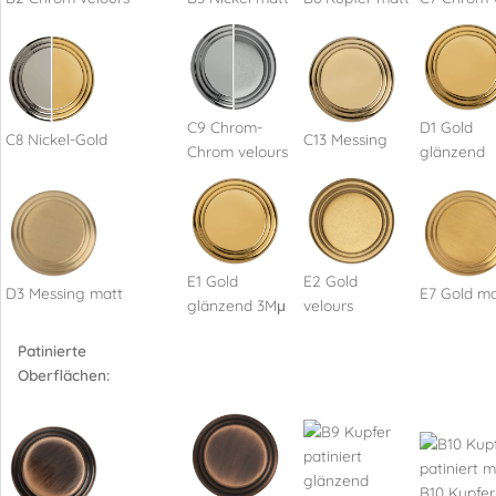
C9 Chrom-
D1 Gold
C8 Nickel-Gold
C13 Messing
Chrom velours
glänzend
E1 Gold
E2 Gold
D3 Messing matt
E7 Gold ma
glänzend 3Mμ
velours
Patinierte
Oberflächen:
B10 Kupfer