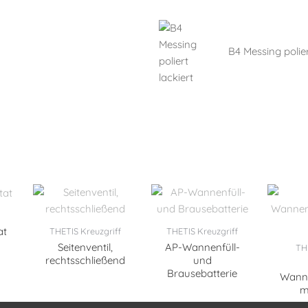
B4 Messing polier
at
THETIS Kreuzgriff
THETIS Kreuzgriff
Seitenventil,
AP-Wannenfüll-
THE
rechtsschließend
und
Brausebatterie
Wann
m