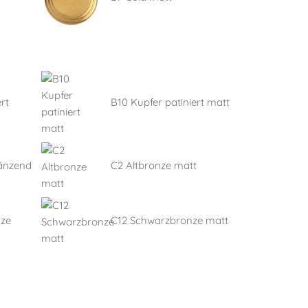
rt
B10 Kupfer patiniert matt
länzend
C2 Altbronze matt
nze
C12 Schwarzbronze matt