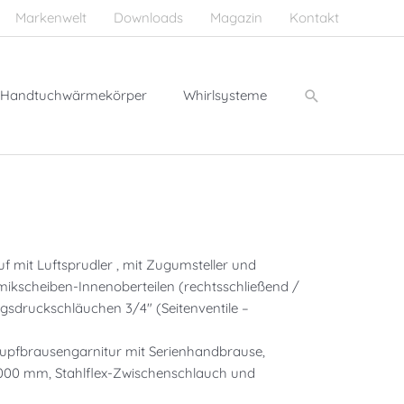
Markenwelt
Downloads
Magazin
Kontakt
Suchen
Handtuchwärmekörper
Whirlsysteme
 mit Luftsprudler , mit Zugumsteller und
mikscheiben-Innenoberteilen (rechtsschließend /
ngsdruckschläuchen 3/4″ (Seitenventile –
lupfbrausengarnitur mit Serienhandbrause,
2000 mm, Stahlflex-Zwischenschlauch und