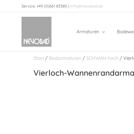
Zum
Service: +49 (0)661 83380 |
info@nevobad.de
Inhalt
springen
Armaturen
Badewa
Start
/
Badarmaturen
/
SCHWAN hoch
/ Vier
Vierloch-Wannenrandarmat