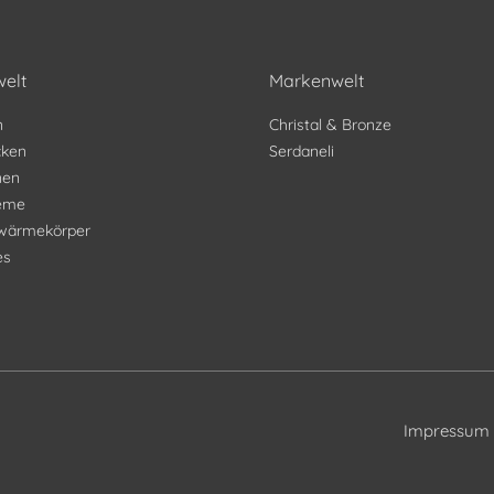
elt
Markenwelt
n
Christal & Bronze
ken
Serdaneli
nen
teme
wärmekörper
es
Impressum