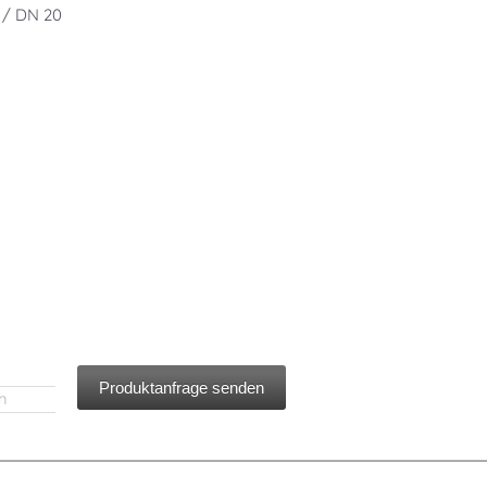
 / DN 20
Produktanfrage senden
h