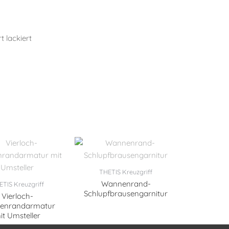
t lackiert
THETIS Kreuzgriff
Wannenrand-
TIS Kreuzgriff
Schlupfbrausengarnitur
Vierloch-
enrandarmatur
it Umsteller