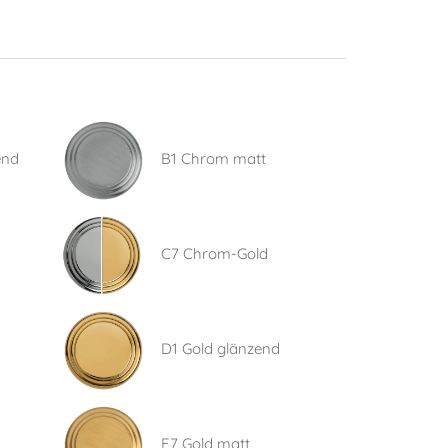
end
B1 Chrom matt
C7 Chrom-Gold
D1 Gold glänzend
E7 Gold matt