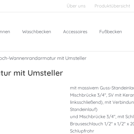
Über uns
Produktübersicht
nnen
Waschbecken
Accessoires
Fußbecken
loch-Wannenrandarmatur mit Umsteller
ur mit Umsteller
mit massivem Guss-Standeinlauf
Mischbrücke 3/4″, SV mit Kera
linksschließend), mit Verbindu
Standeinlauf)
und Mischbrücke 3/4″, mit Sch
Brauseschlauch 1/2″ x 1/2″ x 
Schlupfrohr