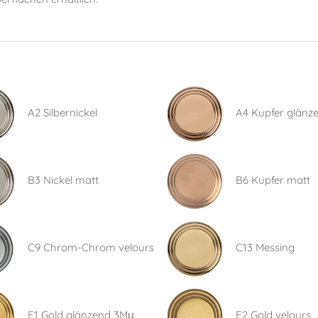
A2 Silbernickel
A4 Kupfer glänz
B3 Nickel matt
B6 Kupfer matt
C9 Chrom-Chrom velours
C13 Messing
E1 Gold glänzend 3Mμ
E2 Gold velours