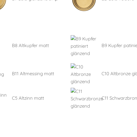
B8 Altkupfer matt
B9 Kupfer patinie
B11 Altmessing matt
C10 Altbronze g
C5 Altzinn matt
C11 Schwarzbro