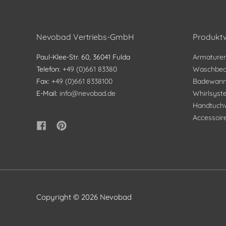
Nevobad Vertriebs-GmbH
Produktw
Paul-Klee-Str. 60, 36041 Fulda
Armature
Telefon:
+49 (0)661 83380
Waschbec
Fax:
+49 (0)661 8338100
Badewan
E-Mail:
info@nevobad.de
Whirlsys
Handtuch
Accessoir
Copyright © 2026
Nevobad