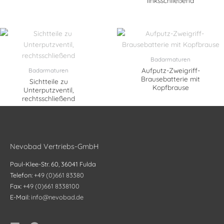
linksschließend
Badarmaturen
Aufputz-Zweigriff-
Badarmaturen
Brausebatterie mit
Sichtteile zu
Kopfbrause
Unterputzventil,
rechtsschließend
Nevobad Vertriebs-GmbH
Paul-Klee-Str. 60, 36041 Fulda
Telefon:
+49 (0)661 83380
Fax:
+49 (0)661 8338100
E-Mail:
info@nevobad.de