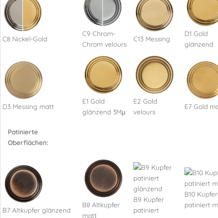
C9 Chrom-
D1 Gold
C8 Nickel-Gold
C13 Messing
Chrom velours
glänzend
E1 Gold
E2 Gold
D3 Messing matt
E7 Gold ma
glänzend 3Mμ
velours
Patinierte
Oberflächen:
B10 Kupfer
B9 Kupfer
B8 Altkupfer
patiniert m
B7 Altkupfer glänzend
patiniert
matt