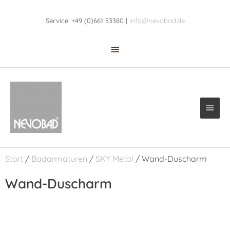
Zum
Above
Inhalt
Service: +49 (0)661 83380 |
info@nevobad.de
Header
springen
Haup
Start
/
Badarmaturen
/
SKY Metal
/ Wand-Duscharm
Wand-Duscharm