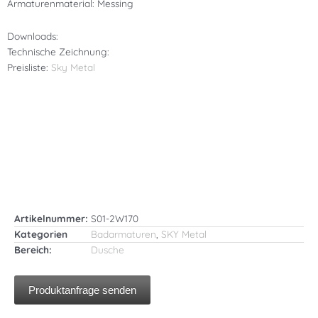
Armaturenmaterial: Messing
Downloads:
Technische Zeichnung:
Preisliste:
Sky Metal
Artikelnummer:
S01-2W170
Kategorien
Badarmaturen
,
SKY Metal
Bereich:
Dusche
Produktanfrage senden