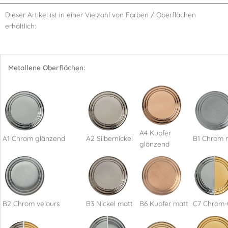
Dieser Artikel ist in einer Vielzahl von Farben / Oberflächen
erhältlich:
Metallene Oberflächen:
A4 Kupfer
A1 Chrom glänzend
A2 Silbernickel
B1 Chrom 
glänzend
B2 Chrom velours
B3 Nickel matt
B6 Kupfer matt
C7 Chrom-