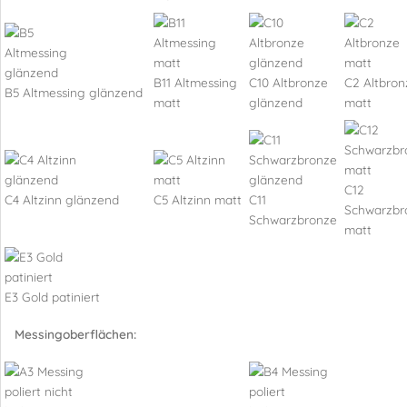
B11 Altmessing
C10 Altbronze
C2 Altbron
B5 Altmessing glänzend
matt
glänzend
matt
C12
C4 Altzinn glänzend
C5 Altzinn matt
C11
Schwarzbr
Schwarzbronze
matt
E3 Gold patiniert
Messingoberflächen: