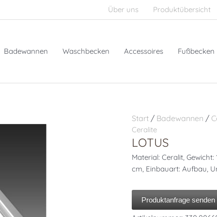
Über uns
Produktübersicht
Badewannen
Waschbecken
Accessoires
Fußbecken
Start
/
Badewannen
/
C
Ceralite
LOTUS
Material: Ceralit, Gewicht
cm, Einbauart: Aufbau, 
Produktanfrage senden