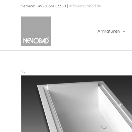
Zum
Service: +49 (0)661 83380 |
info@nevobad.de
Inhalt
springen
Armaturen
🔍