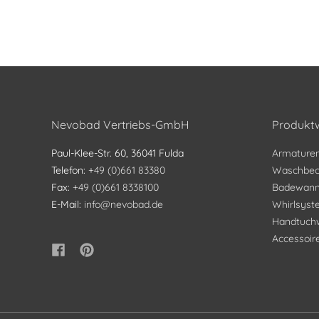
Nevobad Vertriebs-GmbH
Produktw
Paul-Klee-Str. 60, 36041 Fulda
Armature
Telefon:
+49 (0)661 83380
Waschbec
Fax:
+49 (0)661 8338100
Badewan
E-Mail:
info@nevobad.de
Whirlsys
Handtuch
Accessoir