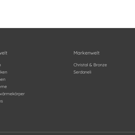
elt
Markenwelt
n
Christal & Bronze
ken
Serdaneli
nen
teme
wärmekörper
es