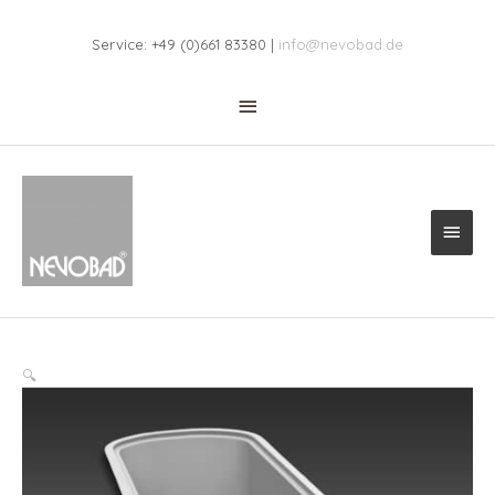
Zum
Above
Inhalt
Service: +49 (0)661 83380 |
info@nevobad.de
springen
Header
Haup
🔍