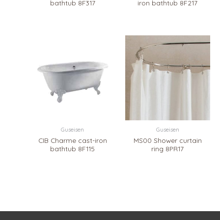
bathtub 8F317
iron bathtub 8F217
Guseisen
Guseisen
CIB Charme cast-iron
MS00 Shower curtain
bathtub 8F115
ring 8PR17