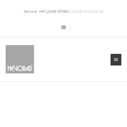
Zum
Above
Inhalt
Service: +49 (0)661 83380 |
info@nevobad.de
springen
Header
Haup