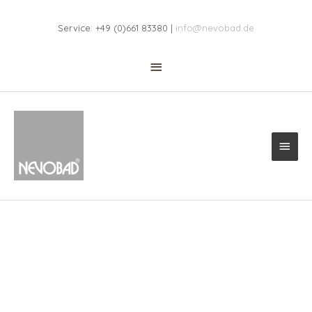
Zum
Above
Inhalt
Service: +49 (0)661 83380 |
info@nevobad.de
springen
Header
Haup