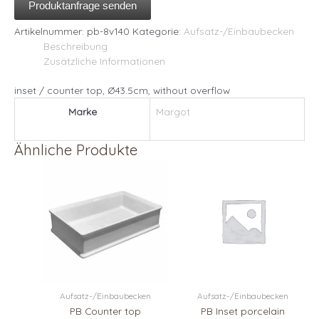
Produktanfrage senden
Artikelnummer:
pb-8v140
Kategorie:
Aufsatz-/Einbaubecken
Beschreibung
Zusätzliche Informationen
inset / counter top, Ø43.5cm, without overflow
Marke
Margot
Ähnliche Produkte
Aufsatz-/Einbaubecken
Aufsatz-/Einbaubecken
PB Counter top
PB Inset porcelain