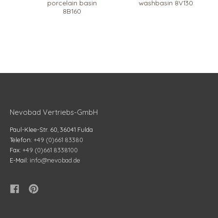
porcelain basin
washbasin 8V130
8B160
Nevobad Vertriebs-GmbH
Paul-Klee-Str. 60, 36041 Fulda
Telefon:
+49 (0)661 83380
Fax:
+49 (0)661 8338100
E-Mail:
info@nevobad.de