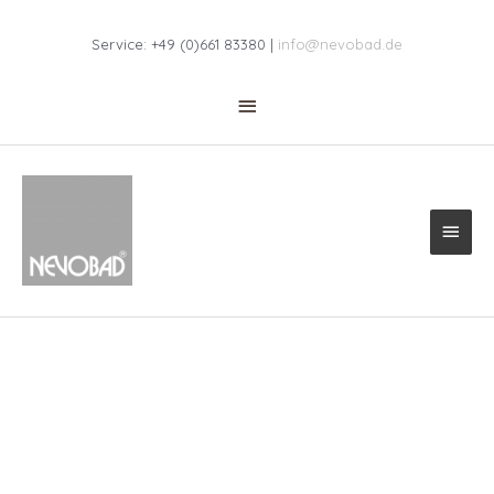
Zum
Above
Inhalt
Service: +49 (0)661 83380 |
info@nevobad.de
springen
Header
Haup