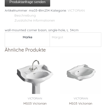
Produktanfrage senden
Artikelnummer:
ms03-8lm234
Kategorie:
VICTORIAN
Beschreibung
Zusätzliche Informationen
wall-mounted corner basin, single-hole, L. 34cm
Marke
Margot
Ähnliche Produkte
VICTORIAN
VICTORIAN
MS03 Victorian
MS03 Victorian