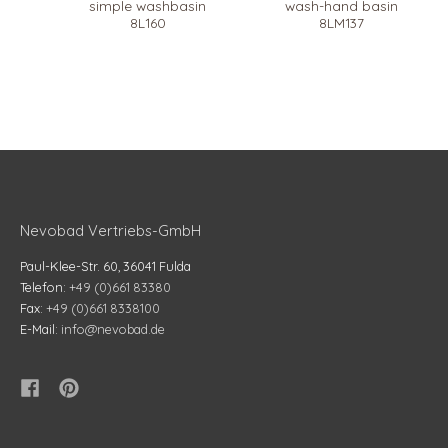
simple washbasin
wash-hand basin
8L160
8LM137
Nevobad Vertriebs-GmbH
Paul-Klee-Str. 60, 36041 Fulda
Telefon:
+49 (0)661 83380
Fax:
+49 (0)661 8338100
E-Mail:
info@nevobad.de