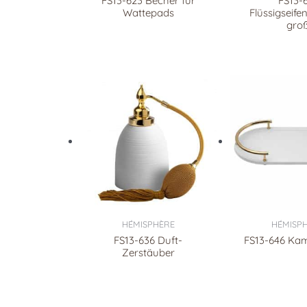
FS13-623 Becher für
FS13-
Wattepads
Flüssigseif
gro
HÉMISPHÈRE
HÉMISP
FS13-636 Duft-
FS13-646 Ka
Zerstäuber