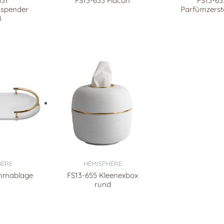
631
FS13-633 Flacon
FS13-63
enspender
Parfümzerst
ß
HÈRE
HÉMISPHÈRE
mmablage
FS13-655 Kleenexbox
rund