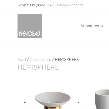
Zum
Service: +49 (0)661 83380 |
info@nevobad.de
Inhalt
springen
Armaturen
Start
/
Accessoires
/ HÉMISPHÈRE
HÉMISPHÈRE