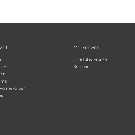
elt
Markenwelt
n
Christal & Bronze
ken
Serdaneli
nen
teme
wärmekörper
es