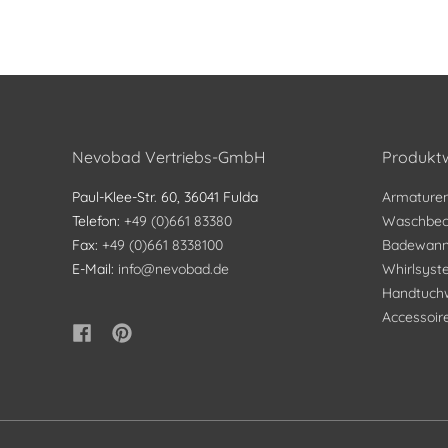
Nevobad Vertriebs-GmbH
Produktw
Paul-Klee-Str. 60, 36041 Fulda
Armature
Telefon:
+49 (0)661 83380
Waschbec
Fax:
+49 (0)661 8338100
Badewan
E-Mail:
info@nevobad.de
Whirlsys
Handtuch
Accessoir