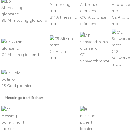
B11 Altmessing
C10 Altbronze
C2 Altbro
B5 Altmessing glänzend
matt
glänzend
matt
C5 Altzinn
C12
C4 Altzinn glänzend
C11
matt
Schwarzb
Schwarzbronze
matt
E3 Gold patiniert
Messingoberflächen: