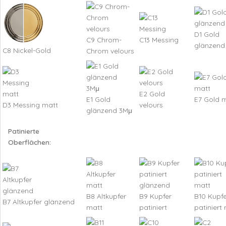
D1 Gold
C9 Chrom-
C13 Messing
glänzend
C8 Nickel-Gold
Chrom velours
E2 Gold
E1 Gold
E7 Gold 
D3 Messing matt
velours
glänzend 3Mμ
Patinierte
Oberflächen:
B8 Altkupfer
B9 Kupfer
B10 Kupfe
B7 Altkupfer glänzend
matt
patiniert
patiniert