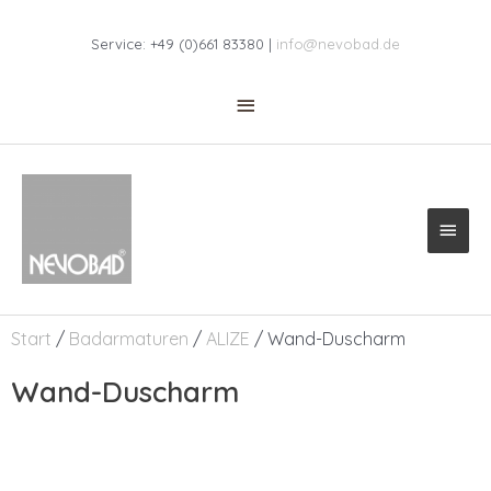
Zum
Above
Inhalt
Service: +49 (0)661 83380 |
info@nevobad.de
Header
springen
Haup
Start
/
Badarmaturen
/
ALIZE
/ Wand-Duscharm
Wand-Duscharm