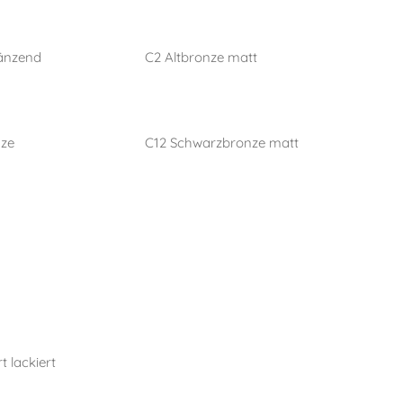
länzend
C2 Altbronze matt
nze
C12 Schwarzbronze matt
t lackiert