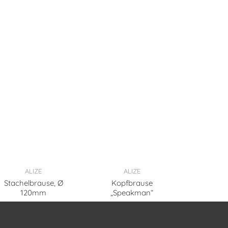
ALIZE
ALIZE
Stachelbrause, Ø
Kopfbrause
120mm
„Speakman“