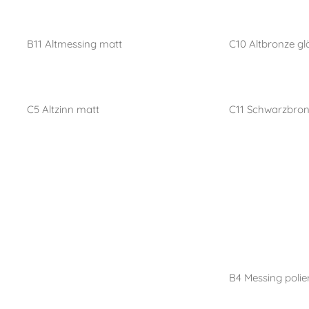
B11 Altmessing matt
C10 Altbronze g
C5 Altzinn matt
C11 Schwarzbro
B4 Messing polier