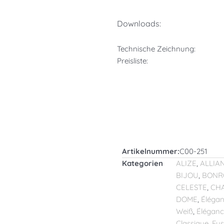
Downloads:
Technische Zeichnung:
Preisliste:
Artikelnummer:
C00-251
Kategorien
ALIZE
,
ALLIA
BIJOU
,
BONR
CELESTE
,
CH
DOME
,
Élégan
Weiß
,
Élégan
Classique
,
Fus