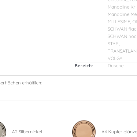
Mandoline Kris
Mandoline Mé
MILLESIME
,
O
SCHWAN flac
SCHWAN hoc
STAR
,
TRANSATLAN
VOLGA
Bereich:
Dusche
berflächen erhältlich:
A2 Silbernickel
A4 Kupfer glänz