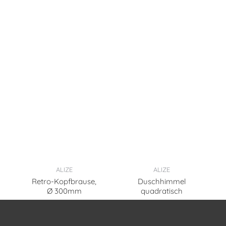
ALIZE
ALIZE
Retro-Kopfbrause,
Duschhimmel
Ø 300mm
quadratisch