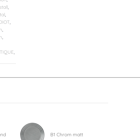
tall
,
tal
,
DIOT
,
h
,
h
,
TIQUE
,
end
B1 Chrom matt