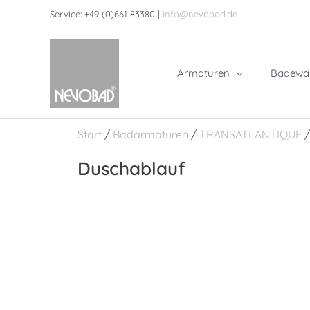
Zum
Service: +49 (0)661 83380 |
info@nevobad.de
Inhalt
springen
Armaturen
Badewa
Start
/
Badarmaturen
/
TRANSATLANTIQUE
/
Duschablauf