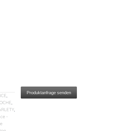
Produktanfrage senden
NCE
,
OCHE
,
ARLETY
,
ce -
ce
ion
,