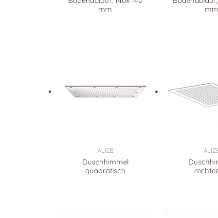
Bodenablauf, 140x 140
Bodenablauf,
mm
m
ALIZE
ALIZ
Duschhimmel
Duschhi
quadratisch
rechte