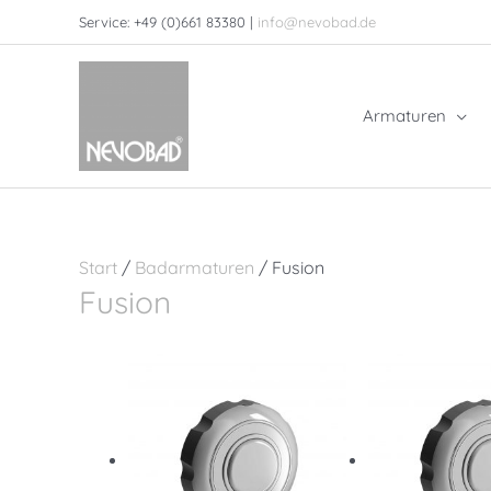
Zum
Service: +49 (0)661 83380 |
info@nevobad.de
Inhalt
springen
Armaturen
Start
/
Badarmaturen
/ Fusion
Fusion