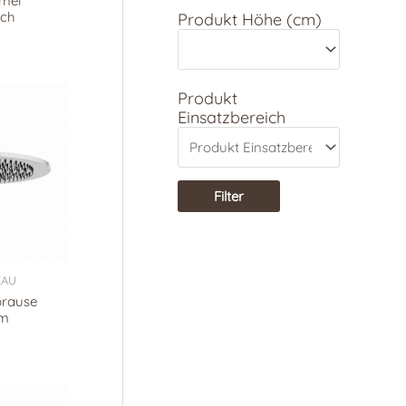
mel
sch
Produkt Höhe (cm)
Produkt
Einsatzbereich
Filter
EAU
brause
mm