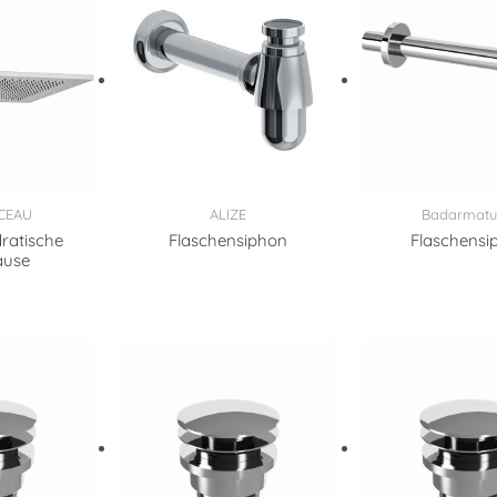
CEAU
ALIZE
Badarmatu
dratische
Flaschensiphon
Flaschensi
ause