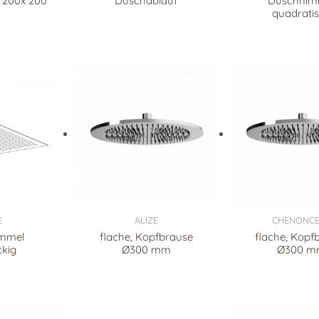
 200x 200
Duschablauf
Duschhim
m
quadrati
E
ALIZE
CHENONC
mmel
flache, Kopfbrause
flache, Kopf
ckig
Ø300 mm
Ø300 