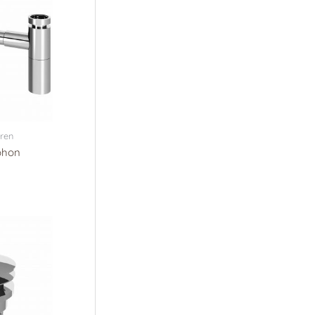
ren
phon