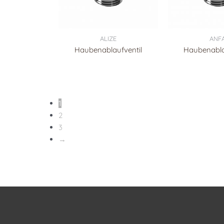
ALIZE
ANF
Haubenablaufventil
Haubenabla
1
2
3
→