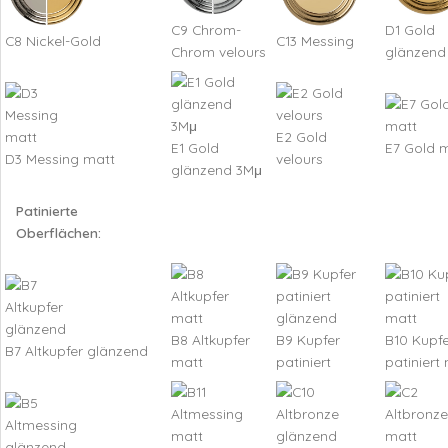
C9 Chrom-
D1 Gold
C8 Nickel-Gold
C13 Messing
Chrom velours
glänzend
E2 Gold
E1 Gold
E7 Gold 
D3 Messing matt
velours
glänzend 3Mμ
Patinierte
Oberflächen:
B8 Altkupfer
B9 Kupfer
B10 Kupfe
B7 Altkupfer glänzend
matt
patiniert
patiniert