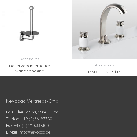
Accessoires
Accessoires
Reservepapierhalter
wandhängend
MADELEINE S143
Nevobad Vertriebs-GmbH
Paul-Klee-Str. 60, 36041 Fulda
Telefon:
+49 (0)661 83380
Fax:
+49 (0)661 8338100
E-Mail:
info@nevobad.de