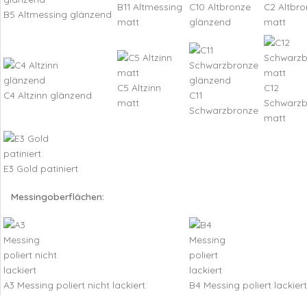
B11 Altmessing
C10 Altbronze
C2 Altbro
B5 Altmessing glänzend
matt
glänzend
matt
C5 Altzinn
C12
C4 Altzinn glänzend
C11
matt
Schwarzb
Schwarzbronze
matt
E3 Gold patiniert
Messingoberflächen:
A3 Messing poliert nicht lackiert
B4 Messing poliert lackiert