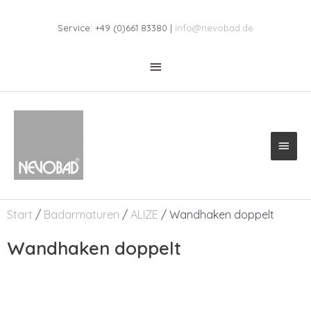
Zum
Above
Inhalt
Service: +49 (0)661 83380 |
info@nevobad.de
Header
springen
Haup
Start
/
Badarmaturen
/
ALIZE
/ Wandhaken doppelt
Wandhaken doppelt