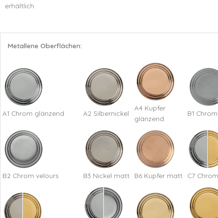
erhältlich:
Metallene Oberflächen:
A4 Kupfer
A1 Chrom glänzend
A2 Silbernickel
B1 Chrom
glänzend
B2 Chrom velours
B3 Nickel matt
B6 Kupfer matt
C7 Chrom