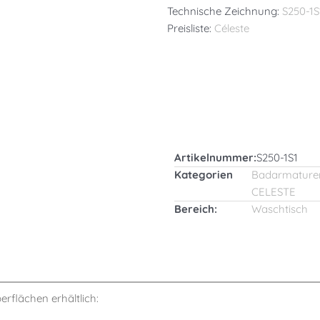
Technische Zeichnung:
S250-1S
Preisliste:
Céleste
Artikelnummer:
S250-1S1
Kategorien
Badarmature
CELESTE
Bereich:
Waschtisch
berflächen erhältlich: