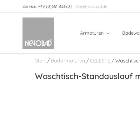
Zum
Service: +49 (0)661 83380 |
info@nevobad.de
Inhalt
springen
Armaturen
Badewa
Start
/
Badarmaturen
/
CELESTE
/ Waschtisch
Waschtisch-Standauslauf m