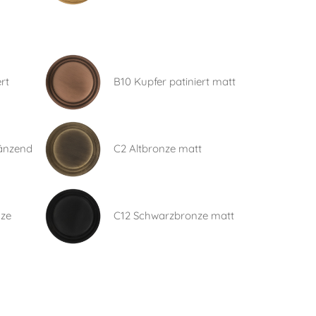
rt
B10 Kupfer patiniert matt
länzend
C2 Altbronze matt
nze
C12 Schwarzbronze matt