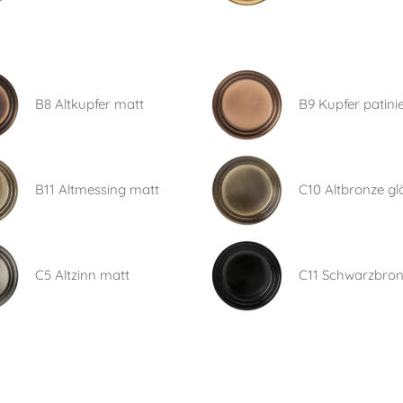
B8 Altkupfer matt
B9 Kupfer patinie
B11 Altmessing matt
C10 Altbronze g
C5 Altzinn matt
C11 Schwarzbro