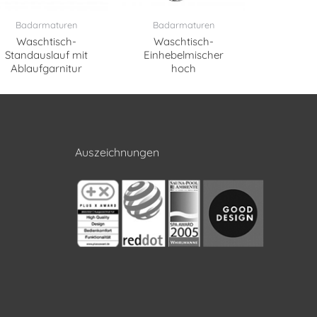
Badarmaturen
Badarmaturen
Waschtisch-
Waschtisch-
Standauslauf mit
Einhebelmischer
Ablaufgarnitur
hoch
Auszeichnungen