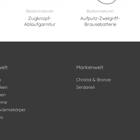
Badarmaturen
Badarmaturen
Zugknopf-
Aufputz-Zweigriff-
Ablaufgarnitur
Brausebatterie
elt
Markenwelt
n
Christal & Bronze
ken
Serdaneli
nen
teme
wärmekörper
es