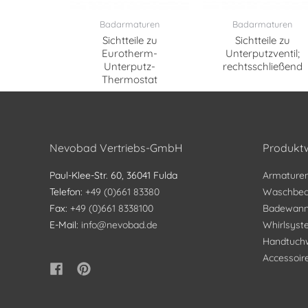
Badarmaturen
Badarmaturen
Sichtteile zu
Sichtteile zu
Eurotherm-
Unterputzventil;
Unterputz-
rechtsschließend
Thermostat
Nevobad Vertriebs-GmbH
Produktw
Paul-Klee-Str. 60, 36041 Fulda
Armature
Telefon:
+49 (0)661 83380
Waschbec
Fax:
+49 (0)661 8338100
Badewan
E-Mail:
info@nevobad.de
Whirlsys
Handtuch
Accessoir