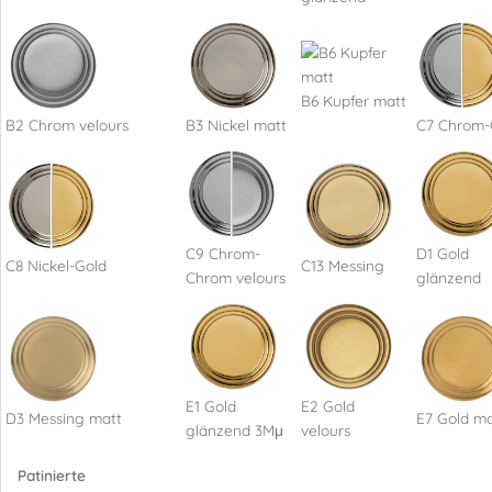
B6 Kupfer matt
B2 Chrom velours
B3 Nickel matt
C7 Chrom-
C9 Chrom-
D1 Gold
C8 Nickel-Gold
C13 Messing
Chrom velours
glänzend
E1 Gold
E2 Gold
D3 Messing matt
E7 Gold ma
glänzend 3Mμ
velours
Patinierte