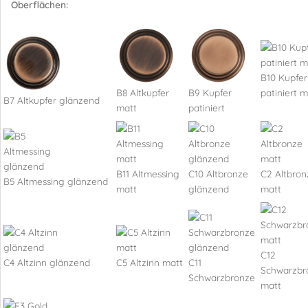
Oberflächen:
B10 Kupfer
B8 Altkupfer
B9 Kupfer
patiniert m
B7 Altkupfer glänzend
matt
patiniert
B11 Altmessing
C10 Altbronze
C2 Altbron
B5 Altmessing glänzend
matt
glänzend
matt
C12
C4 Altzinn glänzend
C5 Altzinn matt
C11
Schwarzbr
Schwarzbronze
matt