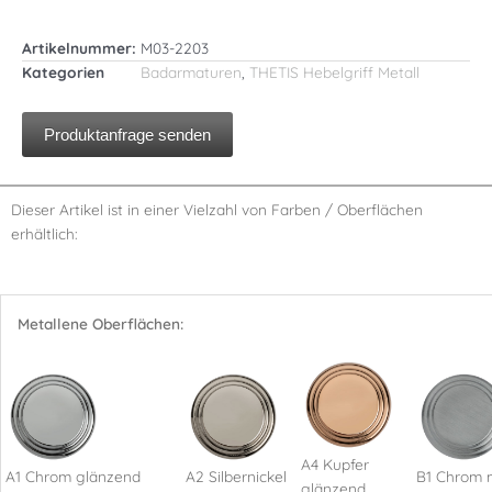
Artikelnummer:
M03-2203
Kategorien
Badarmaturen
,
THETIS Hebelgriff Metall
Produktanfrage senden
Dieser Artikel ist in einer Vielzahl von Farben / Oberflächen
erhältlich:
Metallene Oberflächen:
A4 Kupfer
A1 Chrom glänzend
A2 Silbernickel
B1 Chrom 
glänzend