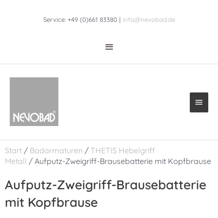
Zum
Above
Inhalt
Service: +49 (0)661 83380 |
info@nevobad.de
Header
springen
Haup
Start
/
Badarmaturen
/
THETIS Hebelgriff
Metall
/ Aufputz-Zweigriff-Brausebatterie mit Kopfbrause
Aufputz-Zweigriff-Brausebatterie
mit Kopfbrause