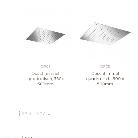
CIRCE
CIRCE
Duschhimmel
Duschhimmel
quadratisch, 380x
quadratisch, 500 x
380mm
500mm
1
2
3
4
…
6
7
8
→