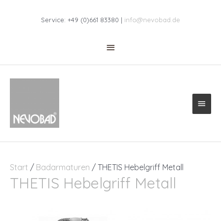
Zum
Above
Inhalt
Service: +49 (0)661 83380 |
info@nevobad.de
springen
Header
Haup
Start
/
Badarmaturen
/ THETIS Hebelgriff Metall
THETIS Hebelgriff Metall